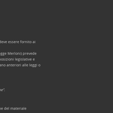
deve essere fornito ai
legge Merloni) prevede
osizioni legislative e
o anteriori alle leggi o
e”.
une del materiale