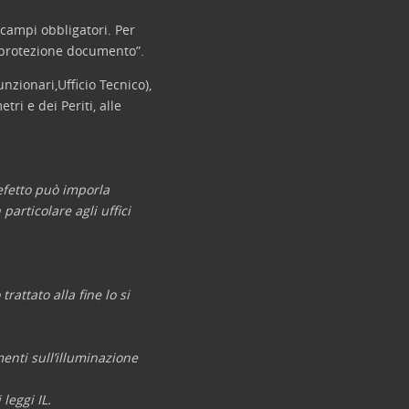
 campi obbligatori. Per
i protezione documento”.
nzionari,Ufficio Tecnico),
tri e dei Periti, alle
refetto può imporla
particolare agli uffici
attato alla fine lo si
menti sull’illuminazione
leggi IL.