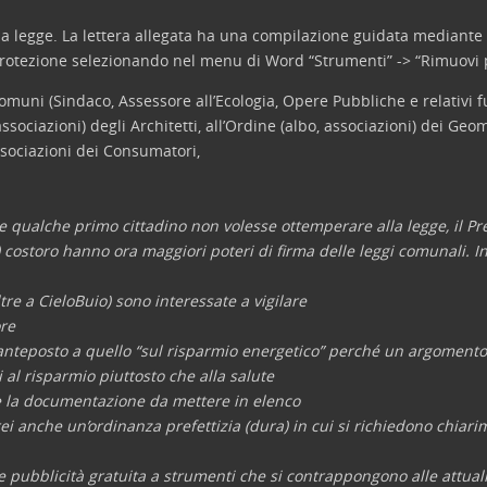
e la legge. La lettera allegata ha una compilazione guidata mediante
 sprotezione selezionando nel menu di Word “Strumenti” -> “Rimuov
Comuni (Sindaco, Assessore all’Ecologia, Opere Pubbliche e relativi fu
ssociazioni) degli Architetti, all’Ordine (albo, associazioni) dei Geome
ssociazioni dei Consumatori,
 se qualche primo cittadino non volesse ottemperare alla legge, il P
 costoro hanno ora maggiori poteri di firma delle leggi comunali. In 
tre a CieloBuio) sono interessate a vigilare
ore
e anteposto a quello “sul risparmio energetico” perché un argomento tr
 al risparmio piuttosto che alla salute
ne la documentazione da mettere in elenco
ei anche un’ordinanza prefettizia (dura) in cui si richiedono chiari
are pubblicità gratuita a strumenti che si contrappongono alle attuali 