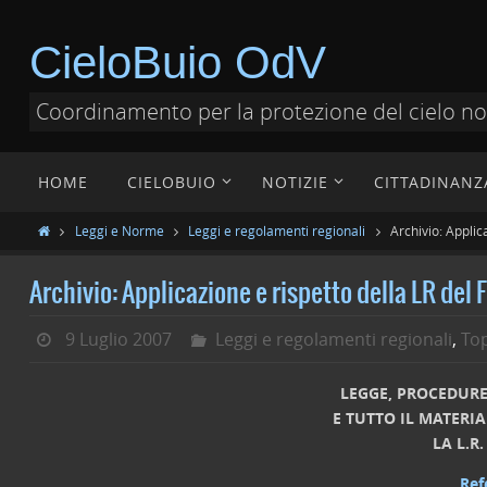
CieloBuio OdV
Coordinamento per la protezione del cielo n
HOME
CIELOBUIO
NOTIZIE
CITTADINANZ
Leggi e Norme
Leggi e regolamenti regionali
Archivio: Applica
Archivio: Applicazione e rispetto della LR del F
9 Luglio 2007
Leggi e regolamenti regionali
,
Top
LEGGE, PROCEDURE
E TUTTO IL MATERI
LA L.R.
Ref