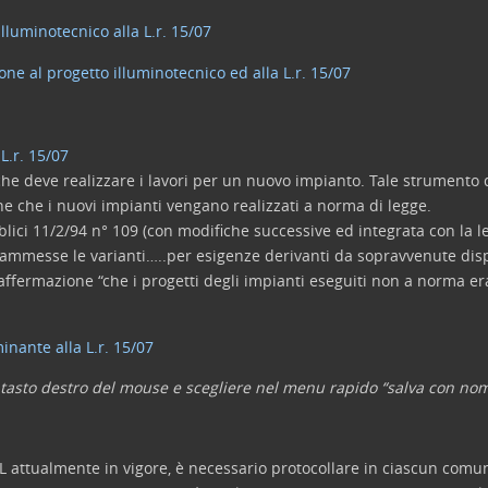
luminotecnico alla L.r. 15/07
ne al progetto illuminotecnico ed alla L.r. 15/07
L.r. 15/07
 che deve realizzare i lavori per un nuovo impianto. Tale strumento 
ne che i nuovi impianti vengano realizzati a norma di legge.
blici 11/2/94 n° 109 (con modifiche successive ed integrata con la 
ono ammesse le varianti…..per esigenze derivanti da sopravvenute disp
fermazione “che i progetti degli impianti eseguiti non a norma eran
nante alla L.r. 15/07
il tasto destro del mouse e scegliere nel menu rapido “salva con nom
i IL attualmente in vigore, è necessario protocollare in ciascun com