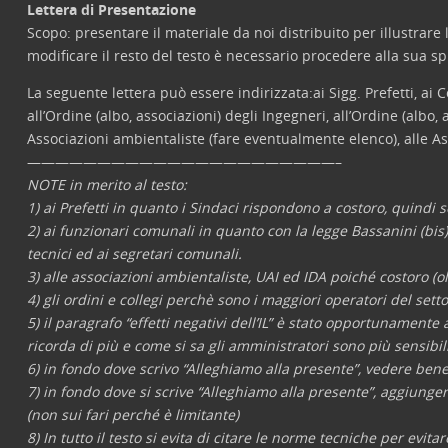
Lettera di Presentazione
Scopo: presentare il materiale da noi distribuito per illustrar
modificare il resto del testo è necessario procedere alla sua
La seguente lettera può essere indirizzata:ai Sigg. Prefetti, ai 
all’Ordine (albo, associazioni) degli Ingegneri, all’Ordine (albo, a
Associazioni ambientaliste (fare eventualmente elenco), alle A
——————————————————————–
NOTE in merito al testo:
1) ai Prefetti in quanto i Sindaci rispondono a costoro, quindi
2) ai funzionari comunali in quanto con la legge Bassanini (bis)
tecnici ed ai segretari comunali.
3) alle associazioni ambientaliste, UAI ed IDA poiché costoro (ol
4) gli ordini e collegi perchè sono i maggiori operatori del sett
5) il paragrafo “effetti negativi dell’IL” è stato opportunament
ricorda di più e come si sa gli amministratori sono più sensibili
6) in fondo dove scrivo “Alleghiamo alla presente”, vedere be
7) in fondo dove si scrive “Alleghiamo alla presente”, aggiunger
(non sui fari perché è limitante)
8) In tutto il testo si evita di citare le norme tecniche per evit