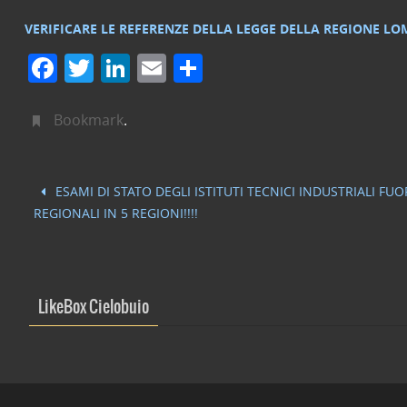
VERIFICARE LE REFERENZE DELLA LEGGE DELLA REGIONE LOM
F
T
Li
E
C
a
w
n
m
o
c
itt
k
ai
n
Bookmark
.
e
er
e
l
di
b
dI
vi
ESAMI DI STATO DEGLI ISTITUTI TECNICI INDUSTRIALI FUO
o
n
di
REGIONALI IN 5 REGIONI!!!!
o
k
LikeBox Cielobuio