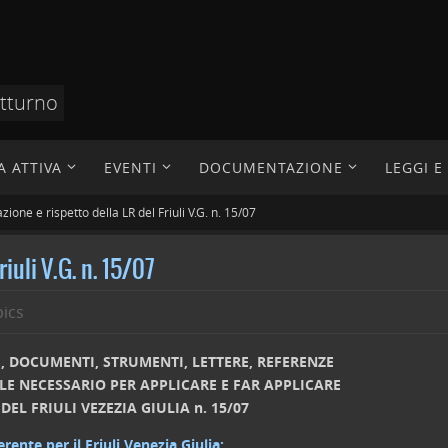
otturno
A ATTIVA
EVENTI
DOCUMENTAZIONE
LEGGI 
zione e rispetto della LR del Friuli V.G. n. 15/07
riuli V.G. n. 15/07
ics
, DOCUMENTI, STRUMENTI, LETTERE, REFERENZE
ALE NECESSARIO PER APPLICARE E FAR APPLICARE
 DEL FRIULI VEZEZIA GIULIA n. 15/07
erente per il Friuli Venezia Giulia: