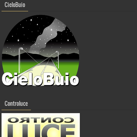
k
CieloBuio
Controluce