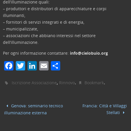
dell’illuminazione quali:
– produttori e distributori di apparecchiature e corpi
illuminanti,
– fornitori di servizi integrati e di energia,
– municipalizzate,
– associazioni che abbiano interessi nel settore
dell’illuminazione.
Per ogni informazione contattare:
info@cielobuio.org
F
T
Li
E
C
a
w
n
m
o
c
itt
k
ai
n
,
.
.
Iscrizione Associazione
Rinnovo
Bookmark
e
er
e
l
di
b
dI
vi
Genova: seminario tecnico
Francia: Città e Villaggi
o
n
di
Stellati
illuminazione esterna
o