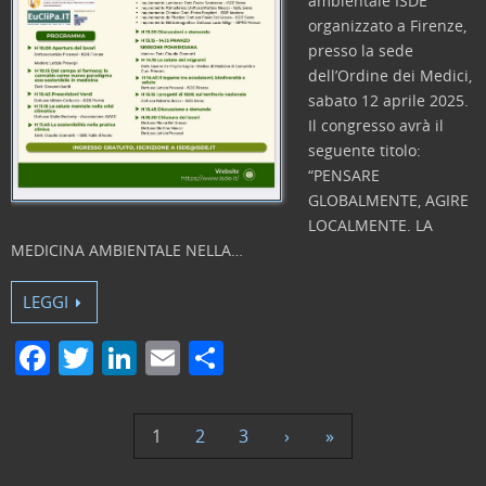
ambientale ISDE
organizzato a Firenze,
presso la sede
dell’Ordine dei Medici,
sabato 12 aprile 2025.
Il congresso avrà il
seguente titolo:
“PENSARE
GLOBALMENTE, AGIRE
LOCALMENTE. LA
MEDICINA AMBIENTALE NELLA…
LEGGI
F
T
Li
E
C
a
w
n
m
o
c
itt
k
ai
n
1
2
3
›
»
e
er
e
l
di