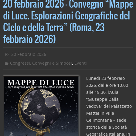
c
itt
k
ai
n
20 febbraio 2026 – Convegno “Mappe
e
er
e
l
di
di Luce. Esplorazioni Geografiche del
b
dI
vi
Cielo e della Terra” (Roma, 23
o
n
di
o
febbraio 2026)
k
20 Febbraio 2026
,
Congressi, Convegni e Simposi
Eventi
Lunedì 23 febbraio
2026, dalle ore 10:00
alle 18:30, l’Aula
“Giuseppe Dalla
Vedova” del Palazzetto
Mattei in Villa
Celimontana – sede
storica della Società
Geografica Italiana, in