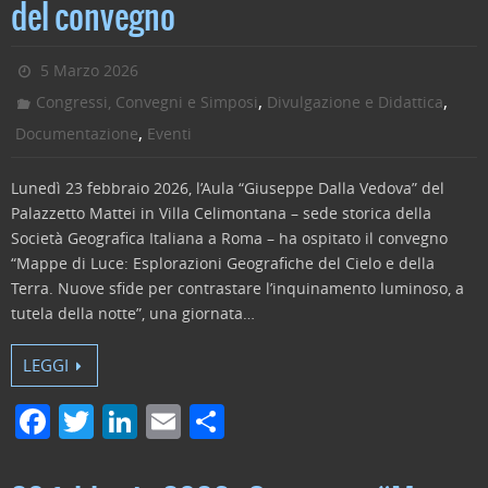
del convegno
5 Marzo 2026
,
,
Congressi, Convegni e Simposi
Divulgazione e Didattica
,
Documentazione
Eventi
Lunedì 23 febbraio 2026, l’Aula “Giuseppe Dalla Vedova” del
Palazzetto Mattei in Villa Celimontana – sede storica della
Società Geografica Italiana a Roma – ha ospitato il convegno
“Mappe di Luce: Esplorazioni Geografiche del Cielo e della
Terra. Nuove sfide per contrastare l’inquinamento luminoso, a
tutela della notte”, una giornata…
LEGGI
F
T
Li
E
C
a
w
n
m
o