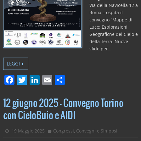
Via della Navicella 12 a
Roma – ospita il
convegno “Mappe di
Luce: Esplorazioni
Geografiche del Cielo e
della Terra. Nuove
sfide per…
LEGGI
F
T
Li
E
C
a
w
n
m
o
c
itt
k
ai
n
12 giugno 2025 – Convegno Torino
e
er
e
l
di
con CieloBuio e AIDI
b
dI
vi
o
n
di
19 Maggio 2025
Congressi, Convegni e Simposi
o