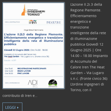
k
L’azione II.2i.3 della
Regione Piemonte.
Efficientamento
energetico e
transizione
intelligente della rete
di illuminazione
pubblica Giovedì 12
Giugno 2025 | Ore
14.00 – 18.00 Impianto
di Accumulo del
Calore Iren The Heat
Garden – Via Lugaro
s.n.c. (fronte civico 36)
L’ordine ingegneri di
Torino, con il
contributo di Iren e…
LEGGI