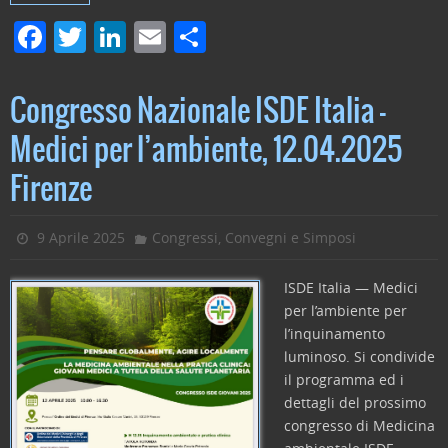
F
T
Li
E
C
a
w
n
m
o
c
itt
k
ai
n
Congresso Nazionale ISDE Italia –
e
er
e
l
di
Medici per l’ambiente, 12.04.2025
b
dI
vi
Firenze
o
n
di
o
9 Aprile 2025
Congressi, Convegni e Simposi
k
ISDE Italia — Medici
per l’ambiente per
l’inquinamento
luminoso. Si condivide
il programma ed i
dettagli del prossimo
congresso di Medicina