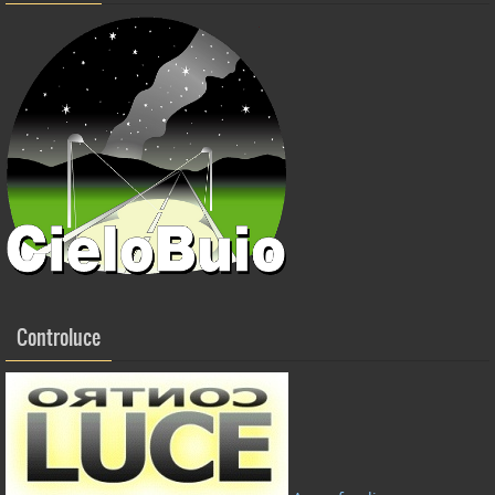
o
k
Controluce