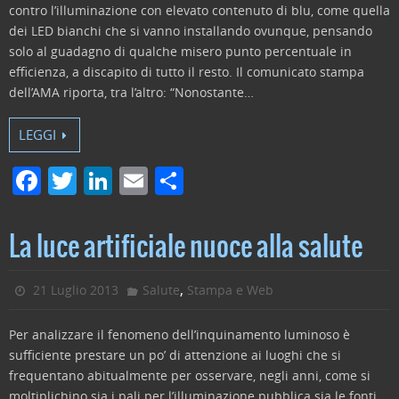
k
contro l’illuminazione con elevato contenuto di blu, come quella
dei LED bianchi che si vanno installando ovunque, pensando
solo al guadagno di qualche misero punto percentuale in
efficienza, a discapito di tutto il resto. Il comunicato stampa
dell’AMA riporta, tra l’altro: “Nonostante…
LEGGI
F
T
Li
E
C
a
w
n
m
o
c
itt
k
ai
n
La luce artificiale nuoce alla salute
e
er
e
l
di
b
dI
vi
,
21 Luglio 2013
Salute
Stampa e Web
o
n
di
Per analizzare il fenomeno dell’inquinamento luminoso è
o
sufficiente prestare un po’ di attenzione ai luoghi che si
k
frequentano abitualmente per osservare, negli anni, come si
moltiplichino sia i pali per l’illuminazione pubblica sia le fonti