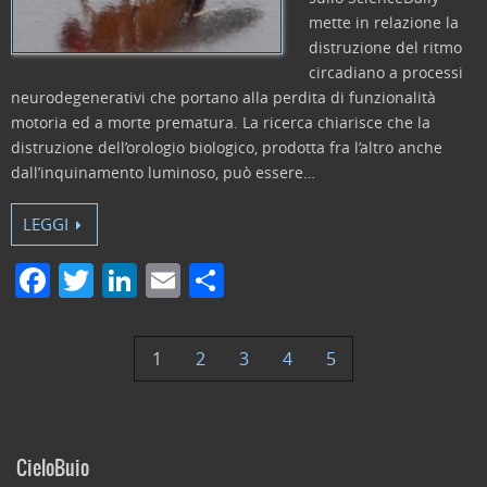
mette in relazione la
distruzione del ritmo
circadiano a processi
neurodegenerativi che portano alla perdita di funzionalità
motoria ed a morte prematura. La ricerca chiarisce che la
distruzione dell’orologio biologico, prodotta fra l’altro anche
dall’inquinamento luminoso, può essere…
LEGGI
F
T
Li
E
C
a
w
n
m
o
c
itt
k
ai
n
1
2
3
4
5
e
er
e
l
di
b
dI
vi
o
n
di
CieloBuio