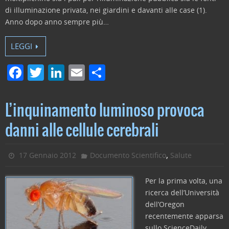
di illuminazione privata, nei giardini e davanti alle case (1).
Anno dopo anno sempre più…
LEGGI
F
T
Li
E
C
a
w
n
m
o
c
itt
k
ai
n
L’inquinamento luminoso provoca
e
er
e
l
di
danni alle cellule cerebrali
b
dI
vi
o
n
di
,
17 Gennaio 2012
Documento Scientifico
Salute
o
k
Per la prima volta, una
ricerca dell’Università
dell’Oregon
recentemente apparsa
sullo ScienceDaily