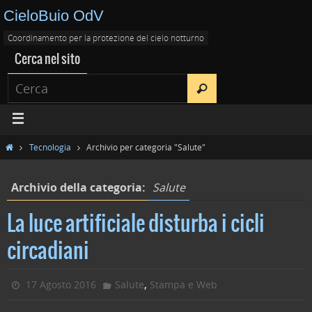
CieloBuio OdV
Coordinamento per la protezione del cielo notturno
Cerca nel sito
Tecnologia
Archivio per categoria "Salute"
Archivio della categoria:
Salute
La luce artificiale disturba i cicli
circadiani
,
17 Agosto 2016
Salute
Stampa e Web