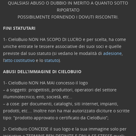
QUALSIASI ABUSO O DUBBIO IN MERITO A QUANTO SOTTO
RIPORTATO
POSSIBILMENTE FORNENDO I DOVUTI RISCONTRI.
FINI STATUTARI
1- CieloBuio NON HA SCOPO DI LUCRO e per scelta, ha come
uniche entrate le tessere associative dei suoi soci e quelle
previste dal suo statuto (si vedano le modalità di
adesione
,
l’
atto costitutivo
e lo
statuto
).
ABUSI DELL’IMMAGINE DI CIELOBUIO
1- CieloBuio NON HA MAI concesso il logo
– a soggetti: progettisti, produttori, operatori del settore
illuminotecnico, enti, società, etc…
– a cose: per documenti, cataloghi, siti internet, impianti,
prodotti, etc…. Inoltre non ha mai autorizzato diciture o scritte
tipo: “prodotto approvato o certificato da CieloBuio”;
2- CieloBuio CONCEDE il suo logo e la sua immagine solo per
iniziative a TERMINE BEN DEFINITE E FINI A SE STESSE quali: