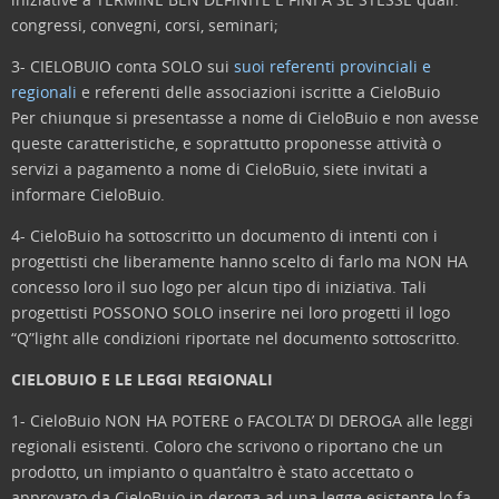
congressi, convegni, corsi, seminari;
3- CIELOBUIO conta SOLO sui
suoi referenti provinciali e
regionali
e referenti delle associazioni iscritte a CieloBuio
Per chiunque si presentasse a nome di CieloBuio e non avesse
queste caratteristiche, e soprattutto proponesse attività o
servizi a pagamento a nome di CieloBuio, siete invitati a
informare CieloBuio.
4- CieloBuio ha sottoscritto un documento di intenti con i
progettisti che liberamente hanno scelto di farlo ma NON HA
concesso loro il suo logo per alcun tipo di iniziativa. Tali
progettisti POSSONO SOLO inserire nei loro progetti il logo
“Q”light alle condizioni riportate nel documento sottoscritto.
CIELOBUIO E LE LEGGI REGIONALI
1- CieloBuio NON HA POTERE o FACOLTA’ DI DEROGA alle leggi
regionali esistenti. Coloro che scrivono o riportano che un
prodotto, un impianto o quant’altro è stato accettato o
approvato da CieloBuio in deroga ad una legge esistente lo fa