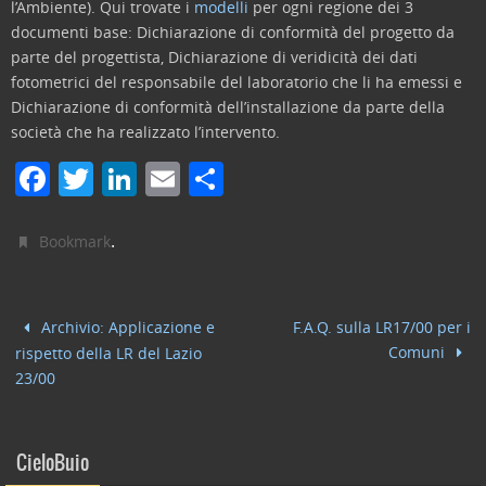
l’Ambiente). Qui trovate i
modelli
per ogni regione dei 3
documenti base: Dichiarazione di conformità del progetto da
parte del progettista, Dichiarazione di veridicità dei dati
fotometrici del responsabile del laboratorio che li ha emessi e
Dichiarazione di conformità dell’installazione da parte della
società che ha realizzato l’intervento.
F
T
Li
E
C
a
w
n
m
o
c
itt
k
ai
n
.
Bookmark
e
er
e
l
di
b
dI
vi
Archivio: Applicazione e
F.A.Q. sulla LR17/00 per i
o
n
di
Comuni
rispetto della LR del Lazio
o
23/00
k
CieloBuio