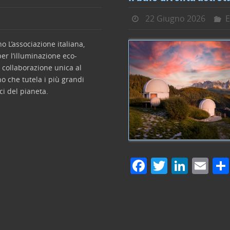
22 Giugno 2026
E
o L’associazione italiana,
er l’illuminazione eco-
 collaborazione unica al
o che tutela i più grandi
ci del pianeta.
F
T
Li
E
a
w
n
m
c
itt
k
ai
e
er
e
l