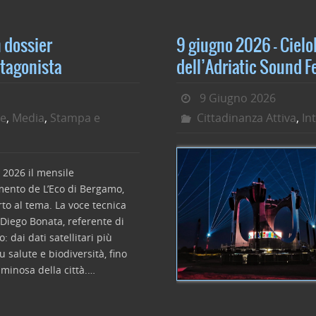
b
dI
o
n
o
 dossier
9 giugno 2026 – CieloB
k
otagonista
dell’Adriatic Sound F
9 Giugno 2026
te
,
Media
,
Stampa e
Cittadinanza Attiva
,
In
2026 il mensile
ento de L’Eco di Bergamo,
rto al tema. La voce tecnica
 Diego Bonata, referente di
 dai dati satellitari più
u salute e biodiversità, fino
luminosa della città.…