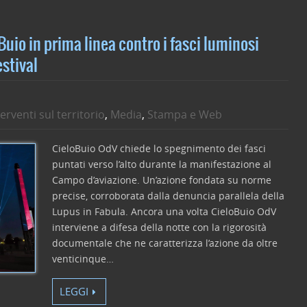
vi
di
uio in prima linea contro i fasci luminosi
estival
terventi sul territorio
,
Media
,
Stampa e Web
CieloBuio OdV chiede lo spegnimento dei fasci
puntati verso l’alto durante la manifestazione al
Campo d’aviazione. Un’azione fondata su norme
precise, corroborata dalla denuncia parallela della
Lupus in Fabula. Ancora una volta CieloBuio OdV
interviene a difesa della notte con la rigorosità
documentale che ne caratterizza l’azione da oltre
venticinque…
LEGGI