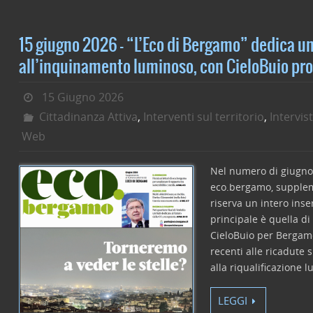
c
itt
k
ai
n
e
er
e
l
di
15 giugno 2026 – “L’Eco di Bergamo” dedica un
b
dI
vi
all’inquinamento luminoso, con CieloBuio pr
o
n
di
15 Giugno 2026
o
Cittadinanza Attiva
,
Interventi sul territorio
,
Intervis
k
Web
Nel numero di giugno 
eco.bergamo, supplem
riserva un intero inse
principale è quella di
CieloBuio per Bergamo:
recenti alle ricadute s
alla riqualificazione 
LEGGI