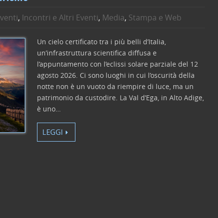
venti
,
Incontri e Altri Eventi
,
Media
,
Stampa e Web
Un cielo certificato tra i più belli d’Italia,
un’infrastruttura scientifica diffusa e
l’appuntamento con l’eclissi solare parziale del 12
agosto 2026. Ci sono luoghi in cui l’oscurità della
notte non è un vuoto da riempire di luce, ma un
patrimonio da custodire. La Val d’Ega, in Alto Adige,
è uno…
LEGGI
C
o
n
di