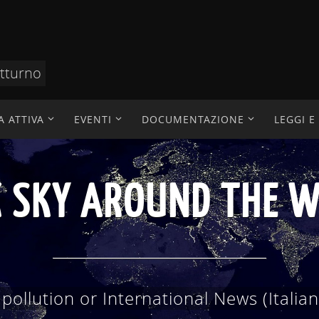
otturno
A ATTIVA
EVENTI
DOCUMENTAZIONE
LEGGI 
AZIONE TECNICO SC
 scientifici, divulgazione, didattica, ric