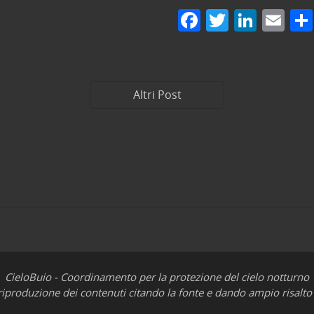
F
T
Li
E
a
w
n
m
c
itt
k
ai
e
er
e
l
Altri Post
b
dI
o
n
o
k
CieloBuio - Coordinamento per la protezione del cielo notturno
iproduzione dei contenuti citando la fonte e dando ampio risalto 