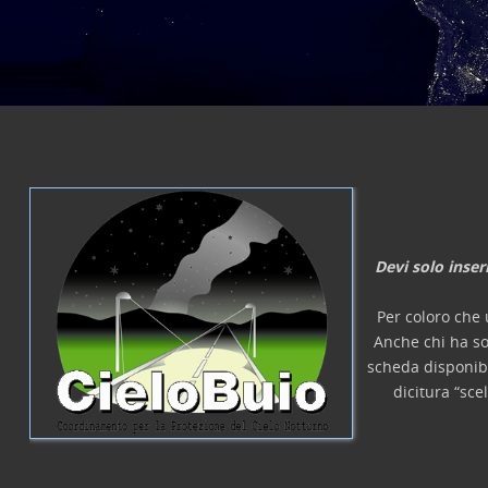
laurea, etc.
Devi solo inser
Per coloro che 
Anche chi ha so
scheda disponib
dicitura “sce