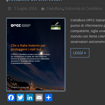
7 Luglio 2026
CieloBuio
,
Editoriali di CieloBuio
CieloBuio OPCC-Italian
punto di riferimento p
compatibile, sigla una
mondo con l’ente cilen
osservatori astronomi
LEGGI
F
T
Li
E
C
a
w
n
m
o