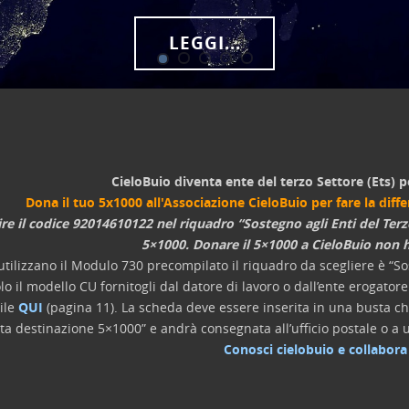
LEGGI...
CieloBuio diventa ente del terzo Settore (Ets) p
Dona il tuo 5x1000 all'Associazione CieloBuio per fare la diff
ire il codice 92014610122 nel riquadro “Sostegno agli Enti del Terz
5×1000. Donare il 5×1000 a CieloBuio non h
utilizzano il Modulo 730 precompilato il riquadro da scegliere è “Sos
lo il modello CU fornitogli dal datore di lavoro o dall’ente erogato
ile
QUI
(pagina 11). La scheda deve essere inserita in una busta chi
lta destinazione 5×1000” e andrà consegnata all’ufficio postale o a u
Conosci cielobuio e collabora