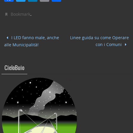
a
w
n
m
o
c
itt
k
ai
n
.
Bookmark
e
er
e
l
di
b
dI
vi
I LED fanno male, anche
Linee guida su come Operare
o
n
di
con i Comuni
alle Municipalità!
o
k
CieloBuio