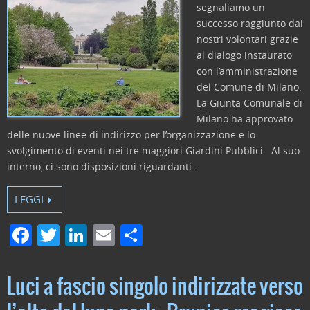
segnaliamo un
successo raggiunto dai
nostri volontari grazie
al dialogo instaurato
con l’amministrazione
del Comune di Milano.
La Giunta Comunale di
Milano ha approvato
delle nuove linee di indirizzo per l’organizzazione e lo
svolgimento di eventi nei tre maggiori Giardini Pubblici. Al suo
interno, ci sono disposizioni riguardanti…
LEGGI
F
T
Li
E
C
a
w
n
m
o
c
itt
k
ai
n
Luci a fascio singolo indirizzate verso
e
er
e
l
di