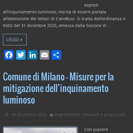
esposti
all’inquinamento luminoso, merita di essere portata
all’attenzione dei lettori di CieloBuio. Si tratta dell’ordinanza n.
6502 del 31 dicembre 2025, emessa dalla Sezione VI…
LEGGI
F
T
Li
E
C
a
w
n
m
o
c
itt
k
ai
n
Comune di Milano – Misure per la
e
er
e
l
di
mitigazione dell’inquinamento
b
dI
vi
luminoso
o
n
di
o
18 Dicembre 2024
Regolamenti comunali e provinciali
k
Con piacere