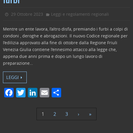
furbi
o
n
di
o
29 Ottobre 2023
Leggi e regolamenti regionali
k
Mentre un ente lavora, l’altro disfa, premiando i furbi a colpi di
condoni , deroghe e abrogazioni. Il nuovo Codice regionale per
l’edilizia approvato alla fine di ottobre dalla Regione Friuli
Venezia Giulia contiene l’ennesimo attacco alla legge che,
appena due anni prima e dopo un lungo lavoro di
preparazione…
LEGGI
F
T
Li
E
C
a
w
n
m
o
c
itt
k
ai
n
1
2
3
›
»
e
er
e
l
di
b
dI
vi