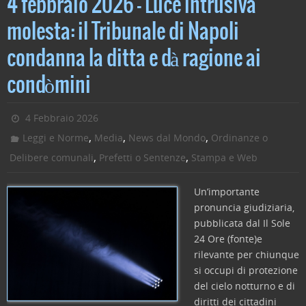
4 febbraio 2026 – Luce intrusiva
molesta: il Tribunale di Napoli
condanna la ditta e dà ragione ai
condòmini
4 Febbraio 2026
,
,
,
Leggi e Norme
Media
News dal Mondo
Ordinanze o
,
,
Delibere comunali
Prefetti o Sentenze
Stampa e Web
Un’importante
pronuncia giudiziaria,
pubblicata dal Il Sole
24 Ore (fonte)e
rilevante per chiunque
si occupi di protezione
del cielo notturno e di
diritti dei cittadini