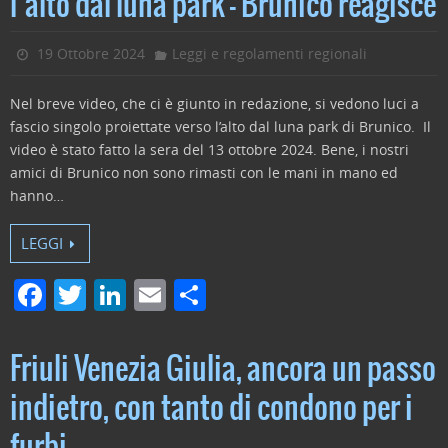
l’alto dal luna park – Brunico reagisce
b
dI
vi
o
n
di
19 Ottobre 2024
Leggi e regolamenti regionali
o
Nel breve video, che ci è giunto in redazione, si vedono luci a
k
fascio singolo proiettate verso l’alto dal luna park di Brunico. Il
video è stato fatto la sera del 13 ottobre 2024. Bene, i nostri
amici di Brunico non sono rimasti con le mani in mano ed
hanno…
LEGGI
F
T
Li
E
C
a
w
n
m
o
c
itt
k
ai
n
Friuli Venezia Giulia, ancora un passo
e
er
e
l
di
indietro, con tanto di condono per i
b
dI
vi