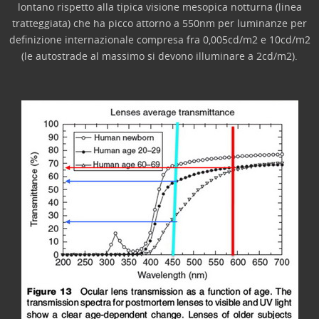
lontano rispetto alla tipica visione mesopica notturna (linea
tratteggiata) che ha picco attorno a 550nm per luminanze per
definizione internazionale compresa fra 0,005cd/m2 e 10cd/m2
(le autostrade al massimo si devono illuminare a 2cd/m2).