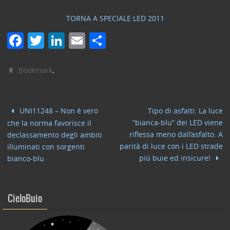
TORNA A SPECIALE LED 2011
F
T
Li
E
C
a
w
n
m
o
c
itt
k
ai
n
.
Bookmark
e
er
e
l
di
b
dI
vi
UNI11248 – Non è vero
Tipo di asfalti: La luce
o
n
di
“bianca-blu” dei LED viene
che la norma favorisce il
o
riflessa meno dall’asfalto. A
declassamento degli ambiti
parità di luce con i LED strade
illuminati con sorgenti
k
più buie ed insicure!
bianco-blu
CieloBuio