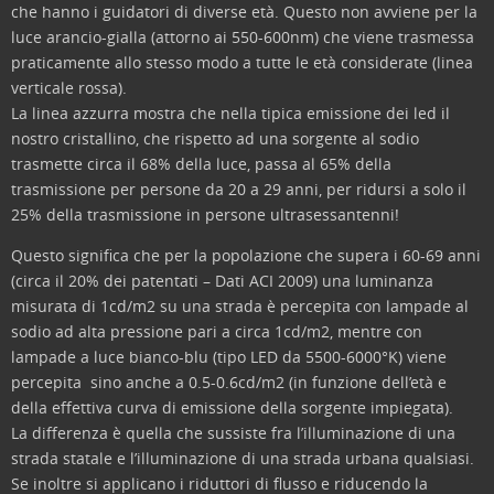
che hanno i guidatori di diverse età. Questo non avviene per la
luce arancio-gialla (attorno ai 550-600nm) che viene trasmessa
praticamente allo stesso modo a tutte le età considerate (linea
verticale rossa).
La linea azzurra mostra che nella tipica emissione dei led il
nostro cristallino, che rispetto ad una sorgente al sodio
trasmette circa il 68% della luce, passa al 65% della
trasmissione per persone da 20 a 29 anni, per ridursi a solo il
25% della trasmissione in persone ultrasessantenni!
Questo significa che per la popolazione che supera i 60-69 anni
(circa il 20% dei patentati – Dati ACI 2009) una luminanza
misurata di 1cd/m2 su una strada è percepita con lampade al
sodio ad alta pressione pari a circa 1cd/m2, mentre con
lampade a luce bianco-blu (tipo LED da 5500-6000°K) viene
percepita sino anche a 0.5-0.6cd/m2 (in funzione dell’età e
della effettiva curva di emissione della sorgente impiegata).
La differenza è quella che sussiste fra l’illuminazione di una
strada statale e l’illuminazione di una strada urbana qualsiasi.
Se inoltre si applicano i riduttori di flusso e riducendo la