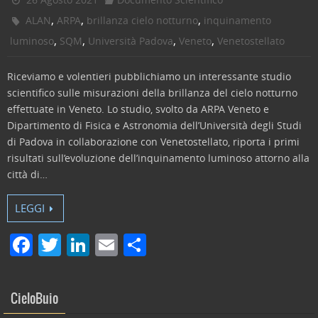
,
,
,
ALAN
ARPA
brillanza cielo notturno
inquinamento
,
,
,
,
luminoso
SQM
Università Padova
Veneto
Venetostellato
Riceviamo e volentieri pubblichiamo un interessante studio
scientifico sulle misurazioni della brillanza del cielo notturno
effettuate in Veneto. Lo studio, svolto da ARPA Veneto e
Dipartimento di Fisica e Astronomia dell’Università degli Studi
di Padova in collaborazione con Venetostellato, riporta i primi
risultati sull’evoluzione dell’inquinamento luminoso attorno alla
città di…
LEGGI
F
T
Li
E
C
a
w
n
m
o
c
itt
k
ai
n
CieloBuio
e
er
e
l
di