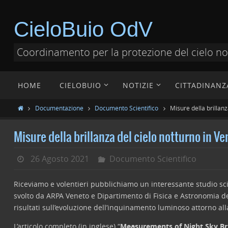
CieloBuio OdV
Coordinamento per la protezione del cielo n
HOME
CIELOBUIO
NOTIZIE
CITTADINANZ
Documentazione
Documento Scientifico
Misure della brillanz
Misure della brillanza del cielo notturno in Ve
26 Agosto 2021
Documento Scientifico
Riceviamo e volentieri pubblichiamo un interessante studio scien
svolto da ARPA Veneto e Dipartimento di Fisica e Astronomia del
risultati sull’evoluzione dell’inquinamento luminoso attorno all
L’articolo completo (in inglese) “
Measurements of Night Sky Bri