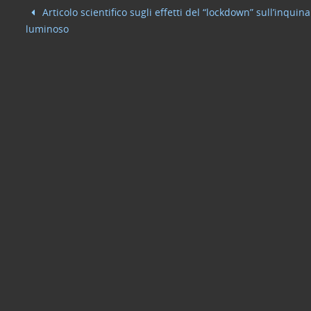
b
dI
vi
Articolo scientifico sugli effetti del “lockdown” sull’inqui
o
n
di
luminoso
o
k