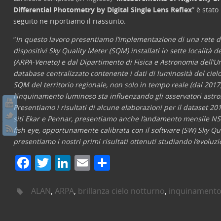
Differential Photometry by Digital Single Lens Reflex
” è stato
seguito ne riportiamo il riassunto.
“
In questo lavoro presentiamo l’implementazione di una rete di m
dispositivi Sky Quality Meter (SQM) installati in sette località 
(ARPA-Veneto) e dal Dipartimento di Fisica e Astronomia dell’U
database centralizzato contenente i dati di luminosità del cielo
SQM del territorio regionale, non solo in tempo reale (dal 201
l’inquinamento luminoso sta influenzando gli osservatori astro
Presentiamo i risultati di alcune elaborazioni per il dataset 2018
siti Ekar e Pennar, presentiamo anche l’andamento mensile NSB
fish eye, opportunamente calibrata con il software (SW) Sky Qu
presentiamo i nostri primi risultati ottenuti studiando l’evol
F
T
Li
E
C
a
w
n
m
o
c
itt
k
ai
n
ALAN
,
ARPA
,
brillanza cielo notturno
,
inquinamento
e
er
e
l
di