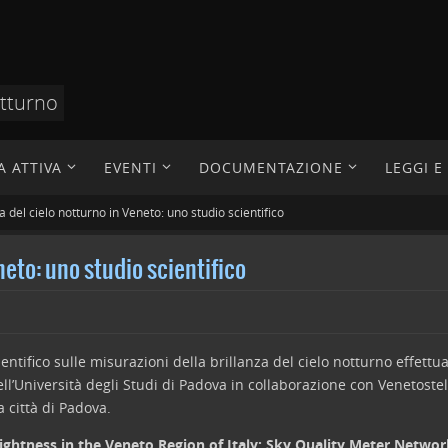
otturno
A ATTIVA
EVENTI
DOCUMENTAZIONE
LEGGI 
a del cielo notturno in Veneto: uno studio scientifico
neto: uno studio scientifico
tifico sulle misurazioni della brillanza del cielo notturno effettua
l’Università degli Studi di Padova in collaborazione con Venetostell
a città di Padova.
ghtness in the Veneto Region of Italy: Sky Quality Meter Networ