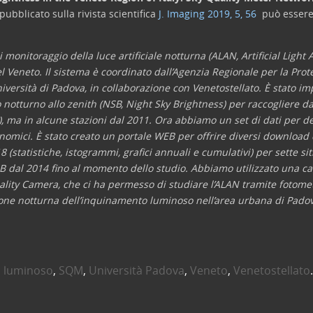
 pubblicato sulla rivista scientifica
J. Imaging 2019, 5, 56
può esser
onitoraggio della luce artificiale notturna (ALAN, Artificial Light A
del Veneto. Il sistema è coordinato dall’Agenzia Regionale per la Pro
niversità di Padova, in collaborazione con Venetostellato. È stato 
 notturno allo zenith (NSB, Night Sky Brightness) per raccogliere dat
7), ma in alcune stazioni dal 2011. Ora abbiamo un set di dati per
nomici. È stato creato un portale WEB per offrire diversi download 
 (statistiche, istogrammi, grafici annuali e cumulativi) per sette sit
 dal 2014 fino al momento dello studio. Abbiamo utilizzato una ca
ality Camera, che ci ha permesso di studiare l’ALAN tramite fotomet
uzione notturna dell’inquinamento luminoso nell’area urbana di Pado
 luminoso
,
SQM
,
Università Padova
,
Veneto
,
Venetostellato
.