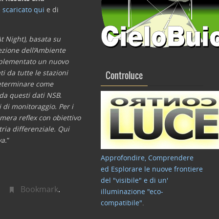
e
scaricato qui
e di
t Night), basata su
tezione dell’Ambiente
implementato un nuovo
i da tutte le stazioni
Controluce
 determinare come
da questi dati NSB.
i di monitoraggio. Per i
mera reflex con obiettivo
ria differenziale. Qui
va.
“
Approfondire, Comprendere
ed Esplorare le nuove frontiere
del "visibile" e di un'
Bookmark
.
illuminazione "eco-
compatibile"
.