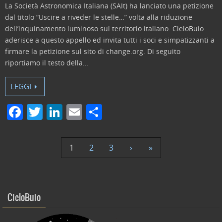
La Società Astronomica Italiana (SAIt) ha lanciato una petizione
dal titolo “Uscire a riveder le stelle…” volta alla riduzione
dell’inquinamento luminoso sul territorio italiano. CieloBuio
aderisce a questo appello ed invita tutti i soci e simpatizzanti a
firmare la petizione sul sito di change.org. Di seguito
riportiamo il testo della…
LEGGI
F
T
Li
E
C
a
w
n
m
o
c
itt
k
ai
n
1
2
3
›
»
e
er
e
l
di
b
dI
vi
o
n
di
CieloBuio
o