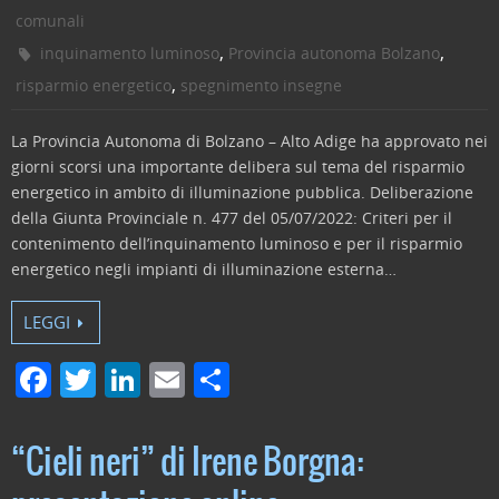
comunali
,
,
inquinamento luminoso
Provincia autonoma Bolzano
,
risparmio energetico
spegnimento insegne
La Provincia Autonoma di Bolzano – Alto Adige ha approvato nei
giorni scorsi una importante delibera sul tema del risparmio
energetico in ambito di illuminazione pubblica. Deliberazione
della Giunta Provinciale n. 477 del 05/07/2022: Criteri per il
contenimento dell’inquinamento luminoso e per il risparmio
energetico negli impianti di illuminazione esterna…
LEGGI
F
T
Li
E
C
a
w
n
m
o
c
itt
k
ai
n
“Cieli neri” di Irene Borgna:
e
er
e
l
di