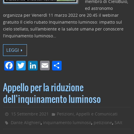
membro di CieloBuio,
ed astronomo
organizza per Venerdì 11 marzo 2022 ore 20:45 il webinar
gratuito Il cielo rubato Inquinamento luminoso: impatto sul
cielo stellato, sull’ambiente e la salute umana per conoscere
l’inquinamento luminoso…
LEGGI
F
T
Li
E
C
a
w
n
m
o
c
itt
k
ai
n
Appello per la riduzione
e
er
e
l
di
dell’inquinamento luminoso
b
dI
vi
o
n
di
15 Settembre 2021
Petizioni, Appelli e Comunicati
o
,
,
,
Dante Alighieri
inquinamento luminoso
petizione
SAIt
k