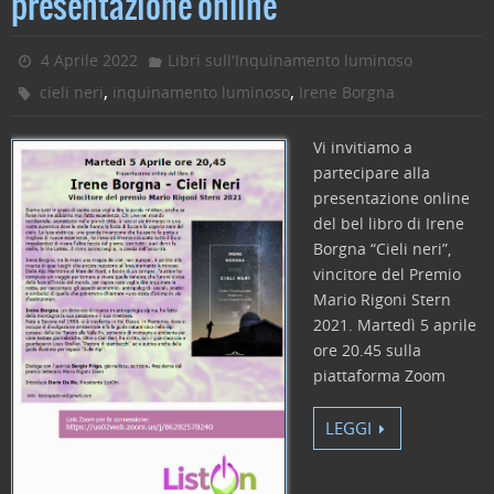
presentazione online
b
dI
vi
o
n
di
4 Aprile 2022
Libri sull'Inquinamento luminoso
o
,
,
cieli neri
inquinamento luminoso
Irene Borgna
k
Vi invitiamo a
partecipare alla
presentazione online
del bel libro di Irene
Borgna “Cieli neri”,
vincitore del Premio
Mario Rigoni Stern
2021. Martedì 5 aprile
ore 20.45 sulla
piattaforma Zoom
LEGGI