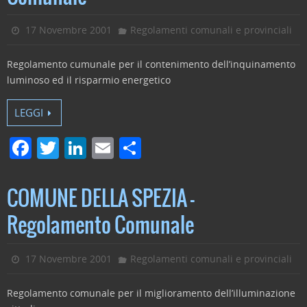
17 Novembre 2001
Regolamenti comunali e provinciali
Regolamento cumunale per il contenimento dell’inquinamento
luminoso ed il risparmio energetico
LEGGI
F
T
Li
E
C
a
w
n
m
o
c
itt
k
ai
n
COMUNE DELLA SPEZIA –
e
er
e
l
di
Regolamento Comunale
b
dI
vi
o
n
di
17 Novembre 2001
Regolamenti comunali e provinciali
o
Regolamento comunale per il miglioramento dell’illuminazione
k