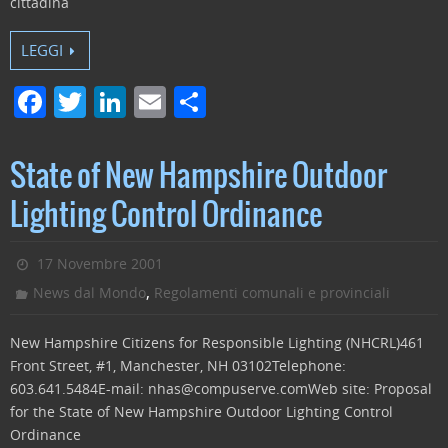
cittadina
LEGGI
F
T
Li
E
C
a
w
n
m
o
c
itt
k
ai
n
State of New Hampshire Outdoor
e
er
e
l
di
Lighting Control Ordinance
b
dI
vi
o
n
di
17 Novembre 2001
o
,
News dal Mondo
Regolamenti comunali e provinciali
k
New Hampshire Citizens for Responsible Lighting (NHCRL)461
Front Street, #1, Manchester, NH 03102Telephone:
603.641.5484E-mail: nhas@compuserve.comWeb site: Proposal
for the State of New Hampshire Outdoor Lighting Control
Ordinance