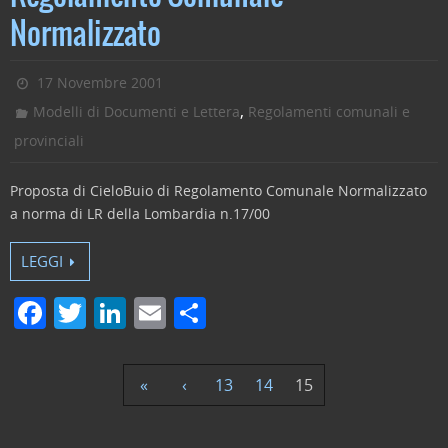
Normalizzato
17 Novembre 2001
,
Modelli di Documenti e Lettera
Regolamenti comunali e
provinciali
Proposta di CieloBuio di Regolamento Comunale Normalizzato
a norma di LR della Lombardia n.17/00
LEGGI
F
T
Li
E
C
a
w
n
m
o
c
itt
k
ai
n
«
‹
13
14
15
e
er
e
l
di
b
dI
vi