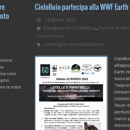
e
er
e
l
di
re
CieloBuio partecipa alla WWF Earth
b
dI
vi
ento
14 Marzo 2025
o
n
di
Divulgazione e Didattica
,
Incontri e Altri
o
sul territorio
k
campagna sensibilizzazione
CieloBu
pennino
all’app
no
Earth Ho
hena sono
Natural
oprio
“Valpre
re la notte.
lombard
intitoler
Tesori d
perduti)
marzo p
Astrono