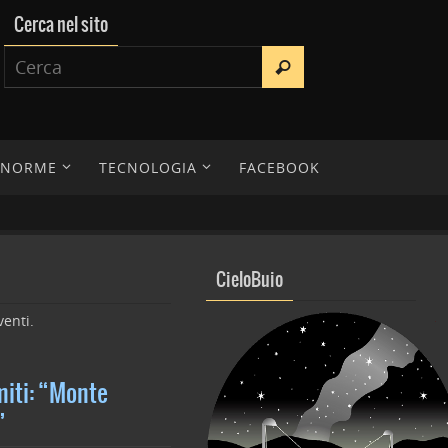
Cerca nel sito
E NORME
TECNOLOGIA
FACEBOOK
CieloBuio
venti.
miti: “Monte
”