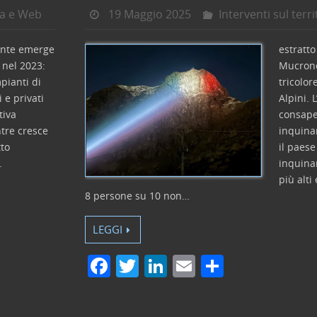
a e Web
19 Maggio 2025
Interventi sul terri
nte emerge
estratto
i nel 2023:
Mucrone
pianti di
tricolor
 e privati
Alpini. 
tiva
consape
ntre cresce
inquinam
to
il paese
…
inquina
più alti
8 persone su 10 non…
LEGGI
F
T
Li
E
C
a
w
n
m
o
c
itt
k
ai
n