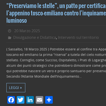
b
dI
vi
“Preserviamo le stelle”, un patto per certifica
o
n
di
l’appenino tosco-emiliano contro l’inquinam
o
luminoso
k
20 Marzo 2025
Divulgazione e Didattica
,
Interventi sul territorio
( Sassalbo, 18 Marzo 2025 ) Potrebbe essere al confine tra Ap
toscano ed emiliano la prima “riserva” a tutela del cielo nottur
stellato. Corniglio, come Succiso, Ospitaletto, i Prati di Logarg
alcuni dei punti strategici che potrebbero dimostrare come pr
qui potrebbe nascere un vero e proprio santuario per preserva
Secondo l’Atlante Mondiale dell’Inquinamento…
LEGGI
F
T
Li
E
C