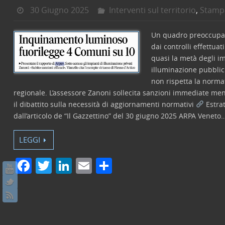
30 Giugno 2025
Interventi sul territorio
,
Stamp
Un quadro preoccupa
dai controlli effettuat
quasi la metà degli im
illuminazione pubblici
non rispetta la norma
regionale. L’assessore Zanoni sollecita sanzioni immediate me
il dibattito sulla necessità di aggiornamenti normativi
Estrat
dall’articolo de “Il Gazzettino” del 30 giugno 2025 ARPA Veneto
LEGGI
F
T
Li
E
C
a
w
n
m
o
c
itt
k
ai
n
e
er
e
l
di