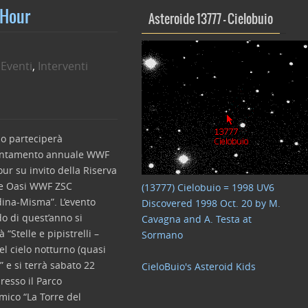
 Hour
Asteroide 13777 – Cielobuio
 Eventi
,
Interventi
io parteciperà
untamento annuale WWF
ur su invito della Riserva
e Oasi WWF ZSC
(13777) Cielobuio = 1998 UV6
dina-Misma”. L’evento
Discovered 1998 Oct. 20 by M.
o di quest’anno si
Cavagna and A. Testa at
à “Stelle e pipistrelli –
Sormano
el cielo notturno (quasi
” e si terrà sabato 22
CieloBuio's Asteroid Kids
resso il Parco
mico “La Torre del