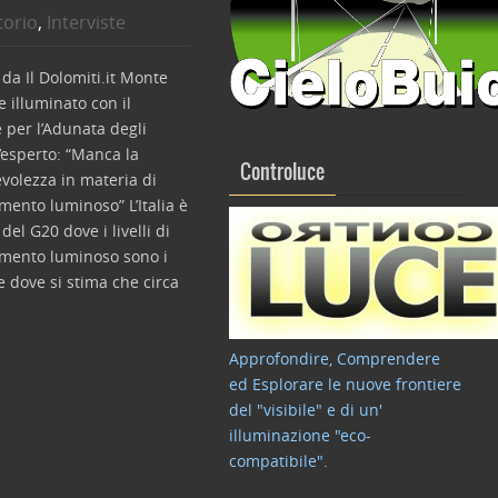
torio
,
Interviste
 da Il Dolomiti.it Monte
 illuminato con il
e per l’Adunata degli
L’esperto: “Manca la
Controluce
volezza in materia di
ento luminoso” L’Italia è
 del G20 dove i livelli di
mento luminoso sono i
 e dove si stima che circa
Approfondire, Comprendere
ed Esplorare le nuove frontiere
del "visibile" e di un'
illuminazione "eco-
compatibile"
.