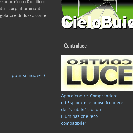
zanotte) con l’ausilio di
i i corpi illuminanti
egolatore di flusso come
Controluce
…Eppur si muove
Approfondire, Comprendere
ed Esplorare le nuove frontiere
del "visibile" e di un'
illuminazione "eco-
compatibile"
.