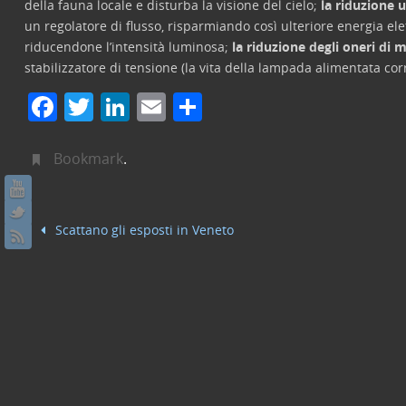
della fauna locale e disturba la visione del cielo;
la riduzione 
un regolatore di flusso, risparmiando così ulteriore energia el
riducendone l’intensità luminosa;
la riduzione degli oneri di
stabilizzatore di tensione (la vita della lampada alimentata 
F
T
Li
E
C
a
w
n
m
o
c
itt
k
ai
n
Bookmark
.
e
er
e
l
di
b
dI
vi
Scattano gli esposti in Veneto
o
n
di
o
k