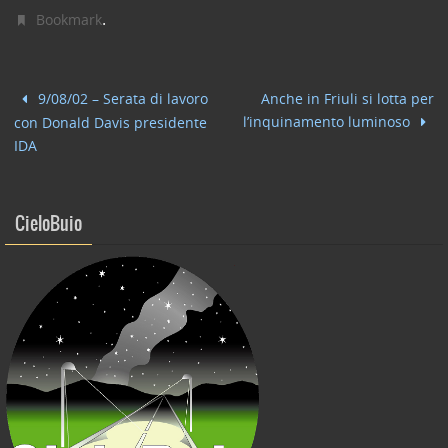
c
itt
k
ai
n
.
Bookmark
e
er
e
l
di
b
dI
vi
9/08/02 – Serata di lavoro
Anche in Friuli si lotta per
o
n
di
l’inquinamento luminoso
con Donald Davis presidente
o
IDA
k
CieloBuio