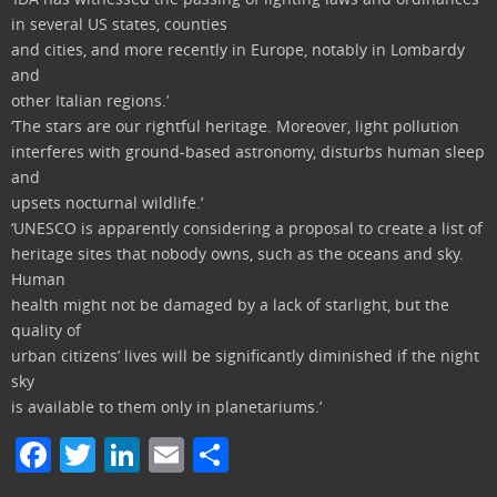
in several US states, counties
and cities, and more recently in Europe, notably in Lombardy
and
other Italian regions.’
‘The stars are our rightful heritage. Moreover, light pollution
interferes with ground-based astronomy, disturbs human sleep
and
upsets nocturnal wildlife.’
‘UNESCO is apparently considering a proposal to create a list of
heritage sites that nobody owns, such as the oceans and sky.
Human
health might not be damaged by a lack of starlight, but the
quality of
urban citizens’ lives will be significantly diminished if the night
sky
is available to them only in planetariums.’
F
T
Li
E
C
a
w
n
m
o