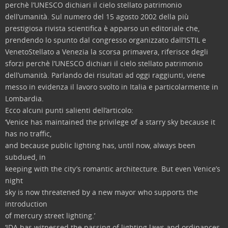
perchè l’UNESCO dichiari il cielo stellato patrimonio
dell’umanità.
Sul numero del 15 agosto 2002 della più
prestigiosa rivista scientifica è apparso un editoriale che,
prendendo lo spunto dal congresso organizzato dall’ISTIL e
VenetoStellato a Venezia la scorsa primavera, riferisce degli
sforzi perchè l’UNESCO dichiari il cielo stellato patrimonio
dell’umanità. Parlando dei risultati ad oggi raggiunti, viene
messo in evidenza il lavoro svolto in Italia e particolarmente in
Lombardia.
Ecco alcuni punti salienti dell’articolo:
‘Venice has maintained the privilege of a starry sky because it
has no traffic,
and because public lighting has, until now, always been
subdued, in
keeping with the city’s romantic architecture. But even Venice’s
night
sky is now threatened by a new mayor who supports the
introduction
of mercury street lighting.’
‘IDA has witnessed the passing of lighting laws and ordinances