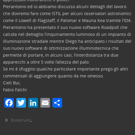
Pierantonio ed io abbiamo discusso alcuni dettagli del lavoro
che dovremo fare come ISTIL per alcuni osservatori astronomici
come il Lowell di Flagstaff, il Palomar e Mauna Kea tramite l’IDA.
Pierantonio ha presentato il suo nuovo software Roadpoll che
calcola nel dettaglio l’inquinamento luminoso di un impianto di
illuminazione stradale mentre Diego ha anticipato i risultati del
suo nuovo software di ottimizzazione illuminotecnica che
permette di portare, in alcuni casi, l’interdistanza tra due
apparecchi a oltre 5 volte l’altezza del palo.
Se mi é sfuggito qualche particolare importante prego gli altri
commensali di aggiungere quanto da me omesso.
Cieli Bui,
Fabio Falchi
F
T
Li
E
C
a
w
n
m
o
c
itt
k
ai
n
.
Bookmark
e
er
e
l
di