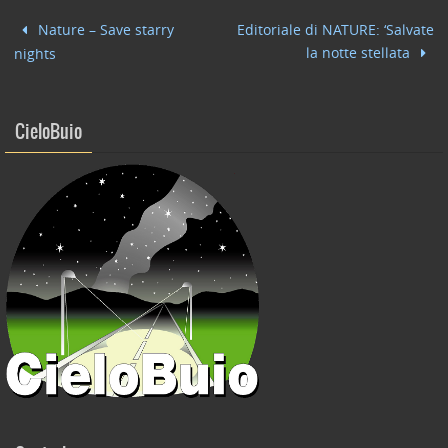
b
dI
vi
Nature – Save starry
Editoriale di NATURE: ‘Salvate
o
n
di
la notte stellata
nights
o
k
CieloBuio