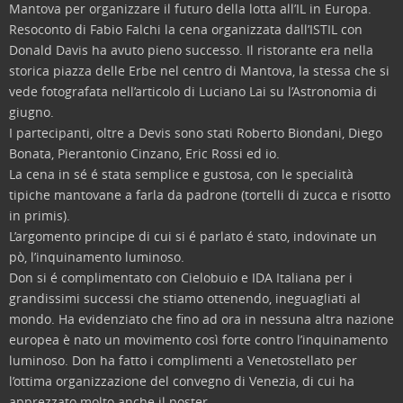
Mantova per organizzare il futuro della lotta all’IL in Europa.
Resoconto di Fabio Falchi
la cena organizzata dall’ISTIL con
Donald Davis ha avuto pieno successo. Il ristorante era nella
storica piazza delle Erbe nel centro di Mantova, la stessa che si
vede fotografata nell’articolo di Luciano Lai su l’Astronomia di
giugno.
I partecipanti, oltre a Devis sono stati Roberto Biondani, Diego
Bonata, Pierantonio Cinzano, Eric Rossi ed io.
La cena in sé é stata semplice e gustosa, con le specialità
tipiche mantovane a farla da padrone (tortelli di zucca e risotto
in primis).
L’argomento principe di cui si é parlato é stato, indovinate un
pò, l’inquinamento luminoso.
Don si é complimentato con Cielobuio e IDA Italiana per i
grandissimi successi che stiamo ottenendo, ineguagliati al
mondo. Ha evidenziato che fino ad ora in nessuna altra nazione
europea è nato un movimento così forte contro l’inquinamento
luminoso. Don ha fatto i complimenti a Venetostellato per
l’ottima organizzazione del convegno di Venezia, di cui ha
apprezzato molto anche il poster.