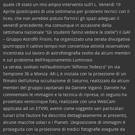
quale c’è stato un mio ampio intervento sull’I.L.
Venerdì 19
Aprile (posticipato di una settimana per problemi tecnici con il
liceo, che non avrebbe potuto fornirci gli spazi adeguati il
venerdì precedente, ma comunque in occasione della
settimana nazionale “Gli studenti fanno vedere le stelle”) il GAF
– Gruppo Astrofili Frisini, ha organizzato una serata divulgativa
(purtroppo il cattivo tempo non consentiva attività osservative)
incentrata sul lavoro di astrofotografia svolto da alcuni membri
e sul problema dell’Inquinamento Luminoso.
La serata, svoltasi nell’auditorium “Alfonso Tedesco” (in via
Sempione 36 a Monza -MI-), è iniziata con la proiezione di un
filmato dell’ultima occultazione di Saturno, realizzato da alcuni
membri del gruppo capitanati da Daniele Viganò. Daniele ha
commentato le immagini e la tecnica di ripresa; in seguito ha
proiettato venticinque foto, realizzate con una WebCam
applicata ad un ETX90, aventi come soggetto vari particolari
lunari (che l’autore ha descritto dettagliatamente ai presenti),
alcune macchie solari e i Pianeti. L’esposizione di immagini è
proseguita con la proiezione di tredici fotografie eseguite da