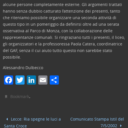
alcune persone completamente esterne. Gli argomenti trattati
hanno senza dubbio catturato l’attenzione dei presenti, tanto
che riteniamo possibile organizzare una seconda attività di
questo tipo in un pomeriggio da definirsi oltre ad una serata
osservativa al Parco di Monza, con la collaborazione delle
rappresentanze comunali. Si ringraziano tutti i presenti, il liceo,
gli organizzatori e la professoressa Paola Catera, coordinatrice
del GAF, senza il cui aiuto tutto questo non sarebbe stato
possibile.
Alessandro Dulbecco
F
T
Li
E
C
a
w
n
m
o
c
itt
k
ai
n
.
Bookmark
e
er
e
l
di
b
dI
vi
Lecce: Ria spegne le luci a
Comunicato Stampa Istil del
o
n
di
7/5/2002
Santa Croce