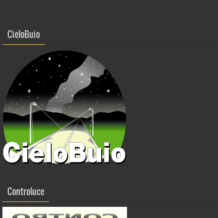
o
k
CieloBuio
Controluce