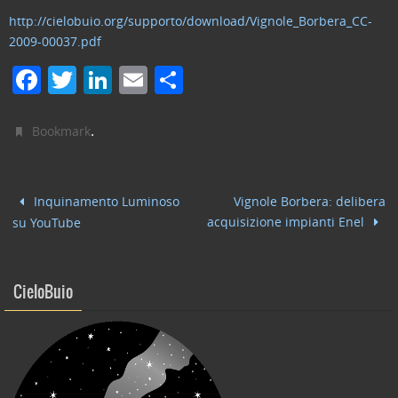
http://cielobuio.org/supporto/download/Vignole_Borbera_CC-
2009-00037.pdf
F
T
Li
E
C
a
w
n
m
o
c
itt
k
ai
n
.
Bookmark
e
er
e
l
di
b
dI
vi
Inquinamento Luminoso
Vignole Borbera: delibera
o
n
di
acquisizione impianti Enel
su YouTube
o
k
CieloBuio