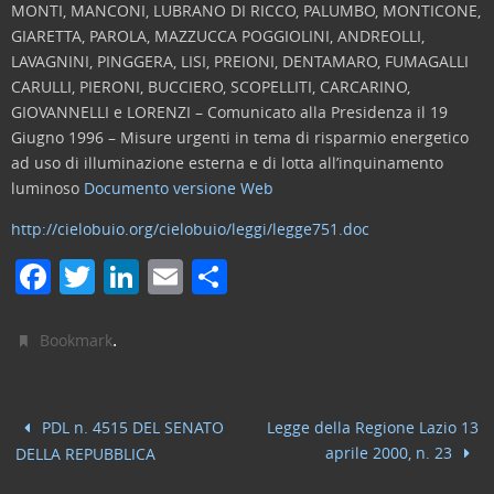
MONTI, MANCONI, LUBRANO DI RICCO, PALUMBO, MONTICONE,
GIARETTA, PAROLA, MAZZUCCA POGGIOLINI, ANDREOLLI,
LAVAGNINI, PINGGERA, LISI, PREIONI, DENTAMARO, FUMAGALLI
CARULLI, PIERONI, BUCCIERO, SCOPELLITI, CARCARINO,
GIOVANNELLI e LORENZI – Comunicato alla Presidenza il 19
Giugno 1996 – Misure urgenti in tema di risparmio energetico
ad uso di illuminazione esterna e di lotta all’inquinamento
luminoso
Documento versione Web
http://cielobuio.org/cielobuio/leggi/legge751.doc
F
T
Li
E
C
a
w
n
m
o
c
itt
k
ai
n
.
Bookmark
e
er
e
l
di
b
dI
vi
PDL n. 4515 DEL SENATO
Legge della Regione Lazio 13
o
n
di
aprile 2000, n. 23
DELLA REPUBBLICA
o