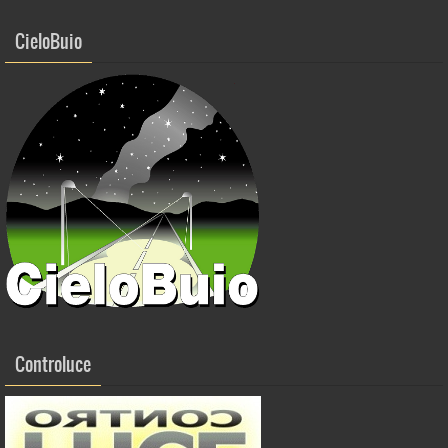
k
CieloBuio
Controluce