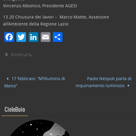
Vincenzo Albonico, Presidente AGESI
13.20 Chiusura dei lavori – Marco Mattei, Assessore
all’Ambiente della Regione Lazio
F
T
Li
E
C
a
w
n
m
o
c
itt
k
ai
n
.
Bookmark
e
er
e
l
di
b
dI
vi
17 febbraio: “M’Illumino di
Paolo Nespoli parla di
o
n
di
inquinamento luminoso
Meno”
o
k
CieloBuio