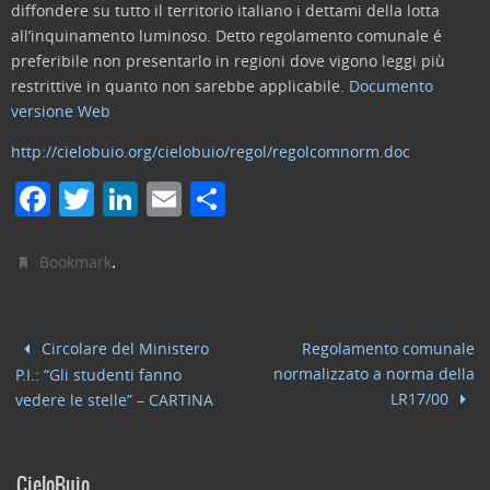
diffondere su tutto il territorio italiano i dettami della lotta
all’inquinamento luminoso. Detto regolamento comunale é
preferibile non presentarlo in regioni dove vigono leggi più
restrittive in quanto non sarebbe applicabile.
Documento
versione Web
http://cielobuio.org/cielobuio/regol/regolcomnorm.doc
F
T
Li
E
C
a
w
n
m
o
c
itt
k
ai
n
.
Bookmark
e
er
e
l
di
b
dI
vi
Circolare del Ministero
Regolamento comunale
o
n
di
normalizzato a norma della
P.I.: “Gli studenti fanno
o
LR17/00
vedere le stelle” – CARTINA
k
CieloBuio