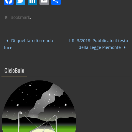
F
T
Li
E
C
a
w
n
m
o
c
itt
k
ai
n
.
Bookmark
e
er
e
l
di
b
dI
vi
Di quel faro l’orrenda
L.R. 3/2018: Pubblicato il testo
o
n
di
della Legge Piemonte
luce…
o
k
CieloBuio