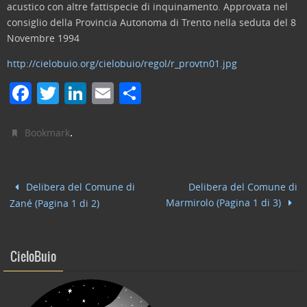
acustico con altre fattispecie di inquinamento. Approvata nel
consiglio della Provincia Autonoma di Trento nella seduta del 8
Novembre 1994
http://cielobuio.org/cielobuio/regol/r_provtn01.jpg
F
T
Li
E
C
a
w
n
m
o
c
itt
k
ai
n
.
Bookmark
e
er
e
l
di
b
dI
vi
Delibera del Comune di
Delibera del Comune di
o
n
di
Marmirolo (Pagina 1 di 3)
Zané (Pagina 1 di 2)
o
k
CieloBuio