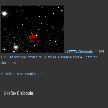
(13777) Cielobuio = 1998
UV6 Discovered 1998 Oct. 20 by M. Cavagna and A. Testa at
Sormano
CieloBuio's Asteroid Kids
LikeBox Cielobuio