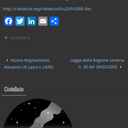
http://cielobuio.org/cielobuio/lru20/lr2005.doc
F
T
Li
E
C
a
w
n
m
o
c
itt
k
ai
n
.
Bookmark
e
er
e
l
di
b
dI
vi
Nuovo Regolamento
Legge della Regione Umbria
o
n
di
n. 20 del 28/02/2005
Attuativo LR Lazio n.23/00
o
k
CieloBuio