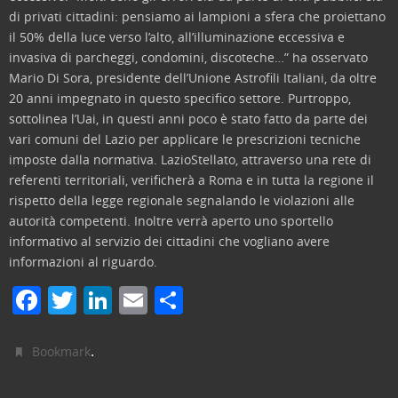
di privati cittadini: pensiamo ai lampioni a sfera che proiettano
il 50% della luce verso l’alto, all’illuminazione eccessiva e
invasiva di parcheggi, condomini, discoteche…” ha osservato
Mario Di Sora, presidente dell’Unione Astrofili Italiani, da oltre
20 anni impegnato in questo specifico settore. Purtroppo,
sottolinea l’Uai, in questi anni poco è stato fatto da parte dei
vari comuni del Lazio per applicare le prescrizioni tecniche
imposte dalla normativa. LazioStellato, attraverso una rete di
referenti territoriali, verificherà a Roma e in tutta la regione il
rispetto della legge regionale segnalando le violazioni alle
autorità competenti. Inoltre verrà aperto uno sportello
informativo al servizio dei cittadini che vogliano avere
informazioni al riguardo.
F
T
Li
E
C
a
w
n
m
o
c
itt
k
ai
n
.
Bookmark
e
er
e
l
di