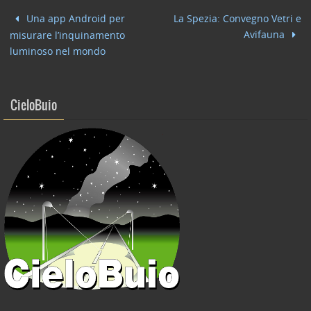
b
dI
vi
Una app Android per
La Spezia: Convegno Vetri e
o
n
di
Avifauna
misurare l’inquinamento
o
luminoso nel mondo
k
CieloBuio