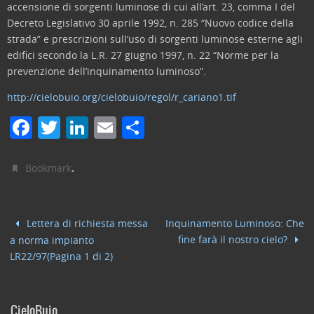
accensione di sorgenti luminose di cui all’art. 23, comma I del
Decreto Legislativo 30 aprile 1992, n. 285 “Nuovo codice della
strada” e prescrizioni sull’uso di sorgenti luminose esterne agli
edifici secondo la L.R. 27 giugno 1997, n. 22 “Norme per la
prevenzione dell’inquinamento luminoso”.
http://cielobuio.org/cielobuio/regol/r_cariano1.tif
F
T
Li
E
C
a
w
n
m
o
c
itt
k
ai
n
.
Bookmark
e
er
e
l
di
b
dI
vi
Lettera di richiesta messa
Inquinamento Luminoso: Che
o
n
di
fine farà il nostro cielo?
a norma impianto
o
LR22/97(Pagina 1 di 2)
k
CieloBuio