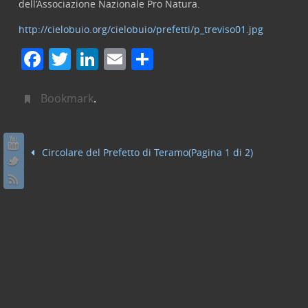
dell’Associazione Nazionale Pro Natura.
http://cielobuio.org/cielobuio/prefetti/p_treviso01.jpg
F
T
Li
E
C
a
w
n
m
o
c
itt
k
ai
n
Bookmark
.
e
er
e
l
di
b
dI
vi
Circolare del Prefetto di Teramo(Pagina 1 di 2)
o
n
di
o
k