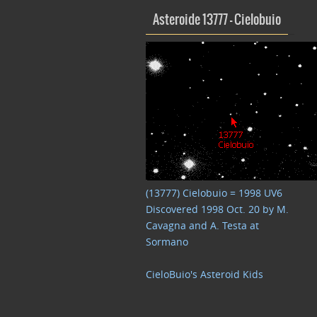
Asteroide 13777 – Cielobuio
(13777) Cielobuio = 1998 UV6
Discovered 1998 Oct. 20 by M.
Cavagna and A. Testa at
Sormano
CieloBuio's Asteroid Kids