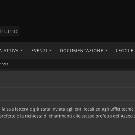
otturno
A ATTIVA
EVENTI
DOCUMENTAZIONE
LEGGI 
indisi
a sua lettera é già stata inviata agli enti locali ed agli uffici tecni
prefetto e la richiesta di chiarimenti allo stesso prefetto dell’Assoc