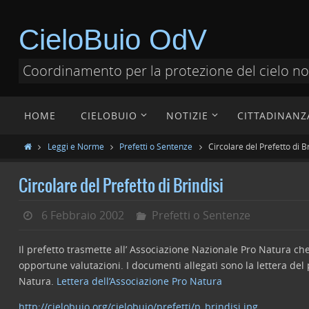
CieloBuio OdV
Coordinamento per la protezione del cielo n
HOME
CIELOBUIO
NOTIZIE
CITTADINANZ
Leggi e Norme
Prefetti o Sentenze
Circolare del Prefetto di Br
Circolare del Prefetto di Brindisi
6 Febbraio 2002
Prefetti o Sentenze
Il prefetto trasmette all’ Associazione Nazionale Pro Natura che l
opportune valutazioni. I documenti allegati sono la lettera del 
Natura.
Lettera dell’Associazione Pro Natura
http://cielobuio.org/cielobuio/prefetti/p_brindisi.jpg