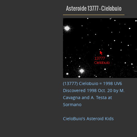
Asteroide 13777 – Cielobuio
(13777) Cielobuio = 1998 UV6
Discovered 1998 Oct. 20 by M.
Cavagna and A. Testa at
Sormano
CieloBuio's Asteroid Kids