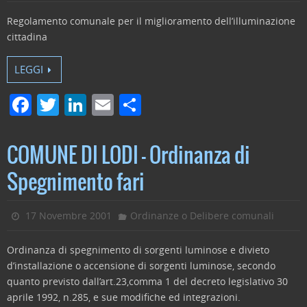
o
Regolamento comunale per il miglioramento dell’illuminazione
k
cittadina
LEGGI
F
T
Li
E
C
a
w
n
m
o
c
itt
k
ai
n
COMUNE DI LODI – Ordinanza di
e
er
e
l
di
Spegnimento fari
b
dI
vi
o
n
di
17 Novembre 2001
Ordinanze o Delibere comunali
o
Ordinanza di spegnimento di sorgenti luminose e divieto
k
d’installazione o accensione di sorgenti luminose, secondo
quanto previsto dall’art.23,comma 1 del decreto legislativo 30
aprile 1992, n.285, e sue modifiche ed integrazioni.