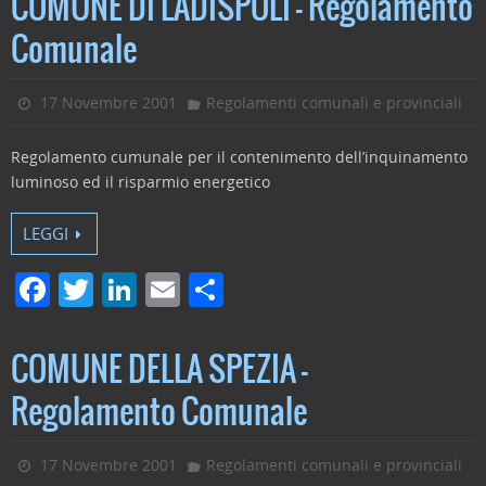
COMUNE DI LADISPOLI – Regolamento
Comunale
17 Novembre 2001
Regolamenti comunali e provinciali
Regolamento cumunale per il contenimento dell’inquinamento
luminoso ed il risparmio energetico
LEGGI
F
T
Li
E
C
a
w
n
m
o
c
itt
k
ai
n
COMUNE DELLA SPEZIA –
e
er
e
l
di
Regolamento Comunale
b
dI
vi
o
n
di
17 Novembre 2001
Regolamenti comunali e provinciali