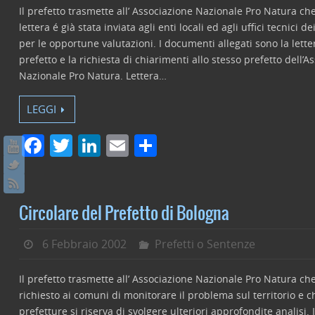
Il prefetto trasmette all’ Associazione Nazionale Pro Natura che
lettera é già stata inviata agli enti locali ed agli uffici tecnici 
per le opportune valutazioni. I documenti allegati sono la lette
prefetto e la richiesta di chiarimenti allo stesso prefetto dell’A
Nazionale Pro Natura. Lettera…
LEGGI
F
T
Li
E
C
a
w
n
m
o
c
itt
k
ai
n
e
er
e
l
di
Circolare del Prefetto di Bologna
b
dI
vi
6 Febbraio 2002
Prefetti o Sentenze
o
n
di
o
Il prefetto trasmette all’ Associazione Nazionale Pro Natura che
k
richiesto ai comuni di monitorare il problema sul territorio e c
prefetture si riserva di svolgere ulteriori approfondite analisi.