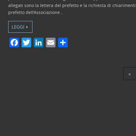
allegati sono la lettera del prefetto e la richiesta di chiarimenti
prefetto dell’Associazione…
LEGGI
F
T
Li
E
C
a
w
n
m
o
c
itt
k
ai
n
e
er
e
l
di
«
b
dI
vi
o
n
di
o
k