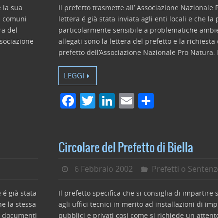
 la sua
Il prefetto trasmette all’ Associazione Nazionale
dei comuni
lettera é già stata inviata agli enti locali e che la
ra del
particolarmente sensibile a problematiche ambie
ssociazione
allegati sono la lettera del prefetto e la richiesta
prefetto dell’Associazione Nazionale Pro Natura.
LEGGI
F
T
Li
E
C
a
w
n
m
o
c
itt
k
ai
n
e
er
e
l
di
Circolare del Prefetto di Biella
b
dI
vi
6 Febbraio 2002
Prefetti o Sentenz
o
n
di
o
 é già stata
Il prefetto specifica che si consiglia di impartire 
k
he la stessa
agli uffici tecnici in merito ad installazioni di im
 I documenti
pubblici e privati cosi come si richiede un atten