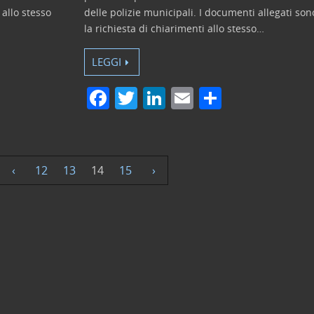
 allo stesso
delle polizie municipali. I documenti allegati sono
la richiesta di chiarimenti allo stesso…
LEGGI
F
T
Li
E
C
a
w
n
m
o
c
itt
k
ai
n
e
er
e
l
di
‹
12
13
14
15
›
b
dI
vi
o
n
di
o
k