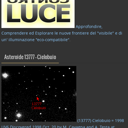
Approfondire,
Comprendere ed Esplorare le nuove frontiere del "visibile" e di
un' illuminazione "eco-compatibile"
.
Asteroide 13777 – Cielobuio
(13777) Cielobuio = 1998
UV6 Discovered 1998 Oct. 20 by M. Cavagna and A. Testa at