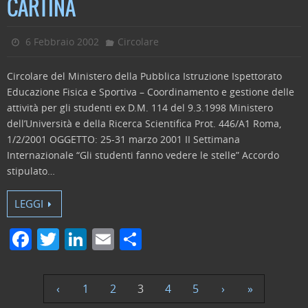
CARTINA
o
n
di
o
6 Febbraio 2002
Circolare
k
Circolare del Ministero della Pubblica Istruzione Ispettorato
Educazione Fisica e Sportiva – Coordinamento e gestione delle
attività per gli studenti ex D.M. 114 del 9.3.1998 Ministero
dell’Università e della Ricerca Scientifica Prot. 446/A1 Roma,
1/2/2001 OGGETTO: 25-31 marzo 2001 II Settimana
Internazionale “Gli studenti fanno vedere le stelle” Accordo
stipulato…
LEGGI
F
T
Li
E
C
a
w
n
m
o
c
itt
k
ai
n
‹
1
2
3
4
5
›
»
e
er
e
l
di