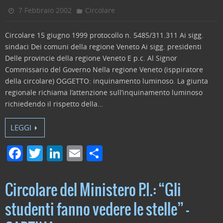
o
n
di
7 Febbraio 2002
Circolare
o
Circolare 15 giugno 1999 protocollo n. 5485/311.311 Ai sigg.
k
sindaci Dei comuni della regione Veneto Ai sigg. presidenti
Delle provincie della regione Veneto E p.c. Al Signor
Commissario del Governo Nella regione Veneto (isppiratore
della circolare) OGGETTO: inquinamento luminoso. La giunta
regionale richiama l’attenzione sull’inquinamento luminoso
richiedendo il rispetto della…
LEGGI
F
T
Li
E
C
a
w
n
m
o
c
itt
k
ai
n
Circolare del Ministero P.I.: “Gli
e
er
e
l
di
studenti fanno vedere le stelle” –
b
dI
vi