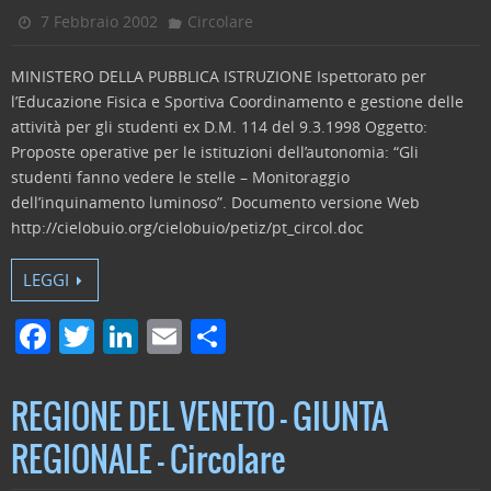
o
7 Febbraio 2002
Circolare
k
MINISTERO DELLA PUBBLICA ISTRUZIONE Ispettorato per
l’Educazione Fisica e Sportiva Coordinamento e gestione delle
attività per gli studenti ex D.M. 114 del 9.3.1998 Oggetto:
Proposte operative per le istituzioni dell’autonomia: “Gli
studenti fanno vedere le stelle – Monitoraggio
dell’inquinamento luminoso”. Documento versione Web
http://cielobuio.org/cielobuio/petiz/pt_circol.doc
LEGGI
F
T
Li
E
C
a
w
n
m
o
c
itt
k
ai
n
REGIONE DEL VENETO – GIUNTA
e
er
e
l
di
REGIONALE – Circolare
b
dI
vi