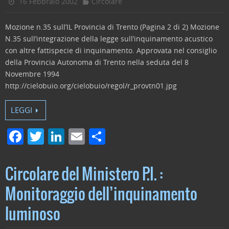
16 Febbraio 2002
Circolare
Mozione n.35 sull’IL Provincia di Trento (Pagina 2 di 2) Mozione
N.35 sull’integrazione della legge sull’inquinamento acustico
con altre fattispecie di inquinamento. Approvata nel consiglio
della Provincia Autonoma di Trento nella seduta del 8
Novembre 1994
http://cielobuio.org/cielobuio/regol/r_provtn01.jpg
LEGGI
F
T
Li
E
C
a
w
n
m
o
c
itt
k
ai
n
Circolare del Ministero P.I. :
e
er
e
l
di
Monitoraggio dell’inquinamento
b
dI
vi
luminoso
o
n
di