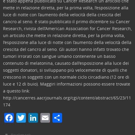
é stato appena pubblicato su Cancer Research un articolo che
mette in relazione diretta, per la prima volta, l’esposizione alla
luce di notte con l’aumento della velocità della crescita del
cancro al seno.
é stato pubblicato il primo dicembre su Cancer
Research, rivista dell’American Association for Cancer Research,
un articolo che mette in relazione diretta, per la prima volta,
l’esposizione alla luce di notte con l’aumento della velocità della
crescita del cancro al seno. Gli autori hanno infatti trovato che
tumori irrorati con sangue umano contenente un basso
contenuto di melatonina, causato dall’esposizione alla luce dei
soggetti donatori, si sviluppano più velocemente di quelli che
crescono in soggetti con un normale ciclo circadiano (12 ore di
luce e 12 di buio). Maggiri informazioni possono essere trovate
a questo link:
http://cancerres.aacrjournals.org/cgi/content/abstract/65/23/11
174
F
T
Li
E
C
a
w
n
m
o