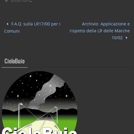
c
itt
k
ai
n
.
Bookmark
e
er
e
l
di
b
dI
vi
F.A.Q. sulla LR17/00 per i
Archivio: Applicazione e
o
n
di
rispetto della LR delle Marche
Comuni
o
10/02
k
CieloBuio