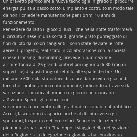
un brevetto particolare e nuove tecnologie in grado di produrre
energia pulita a basso costo. L’impianto è costruito in modo tale
da non richiedere manutenzione per i primi 10 anni di
funzionamento.
Per vedere dall’alto il gioco di luci – che nella notte trasformerà
il circuito cinese in una sorta di grande prato punteggiato di
fiori di loto dai colori cangianti – sono state deviate le rotte
aeree. Il progetto, realizzato in collaborazione con la società
cinese Tronsing Illuminating, prevede l’illuminazione
architettonica di 26 grandi ombrelloni (ognuno di 300 mq di
superficie) disposti lungo il rettifilo alle spalle dei box. Un
milione e 600 mila sfumature di colore danno vita a giochi di
luce che cambieranno continuamente, indicando attraverso la
variazione cromatica il numero di giorni che mancano
all’evento. Spenti, gli ombrelloni
serviranno a dare ombra alle gradinate occupate dal pubblico.
Accesi, lasceranno trasparire anche al di sotto, verso gli
spettatori, lo spettro dei loro colori. Sono dieci le aziende
piemontesi sbarcate in Cina dopo il viaggio della delegazione
della Regione. «La delegazione regionale – ha sottolineato