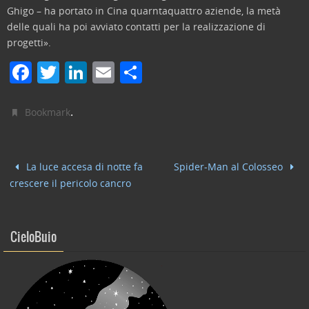
Ghigo – ha portato in Cina quarntaquattro aziende, la metà
delle quali ha poi avviato contatti per la realizzazione di
progetti».
F
T
Li
E
C
a
w
n
m
o
c
itt
k
ai
n
.
Bookmark
e
er
e
l
di
b
dI
vi
La luce accesa di notte fa
Spider-Man al Colosseo
o
n
di
crescere il pericolo cancro
o
k
CieloBuio