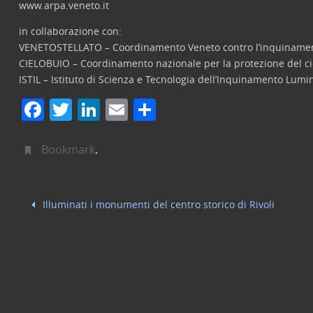
www.arpa.veneto.it
in collaborazione con:
VENETOSTELLATO – Coordinamento Veneto contro l’inquiname
CIELOBUIO – Coordinamento nazionale per la protezione del ci
ISTIL – Istituto di Scienza e Tecnologia dell’Inquinamento Lumi
F
T
Li
E
C
a
w
n
m
o
c
itt
k
ai
n
Bookmark
.
e
er
e
l
di
b
dI
vi
Illuminati i monumenti del centro storico di Rivoli
o
n
di
o
k