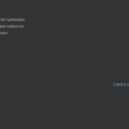
nto luminoso
elo notturno
noso
Contro l