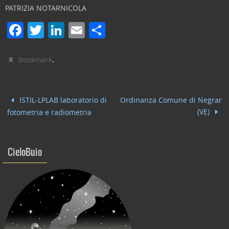
PATRIZIA NOTARNICOLA
F
T
Li
E
C
a
w
n
m
o
c
itt
k
ai
n
.
Bookmark
e
er
e
l
di
b
dI
vi
ISTIL-LPLAB laboratorio di
Ordinanza Comune di Negrar
o
n
di
(VE)
fotometria e radiometria
o
k
CieloBuio