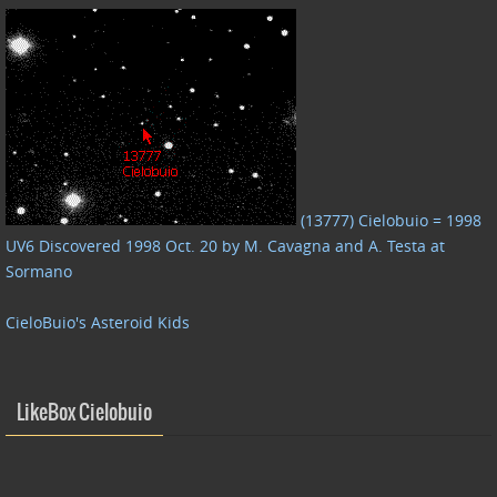
(13777) Cielobuio = 1998
UV6 Discovered 1998 Oct. 20 by M. Cavagna and A. Testa at
Sormano
CieloBuio's Asteroid Kids
LikeBox Cielobuio