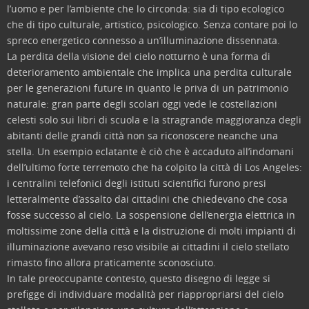
l’uomo e per l’ambiente che lo circonda: sia di tipo ecologico
che di tipo culturale, artistico, psicologico. Senza contare poi lo
spreco energetico connesso a un’illuminazione dissennata.
La perdita della visione del cielo notturno è una forma di
deterioramento ambientale che implica una perdita culturale
per le generazioni future in quanto le priva di un patrimonio
naturale: gran parte degli scolari oggi vede le costellazioni
celesti solo sui libri di scuola e la stragrande maggioranza degli
abitanti delle grandi città non sa riconoscere neanche una
stella. Un esempio eclatante è ciò che è accaduto all’indomani
dell’ultimo forte terremoto che ha colpito la città di Los Angeles:
i centralini telefonici degli istituti scientifici furono presi
letteralmente d’assalto dai cittadini che chiedevano che cosa
fosse successo al cielo. La sospensione dell’energia elettrica in
moltissime zone della città e la distruzione di molti impianti di
illuminazione avevano reso visibile ai cittadini il cielo stellato
rimasto fino allora praticamente sconosciuto.
In tale preoccupante contesto, questo disegno di legge si
prefigge di individuare modalità per riappropriarsi del cielo