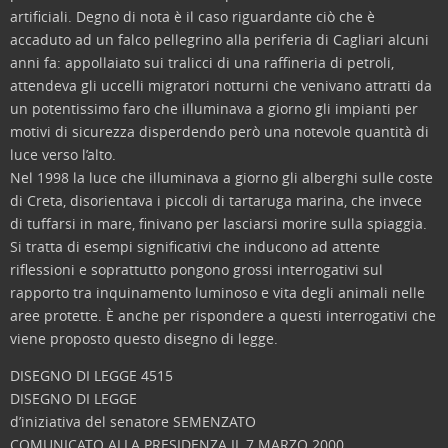
artificiali. Degno di nota è il caso riguardante ciò che è
accaduto ad un falco pellegrino alla periferia di Cagliari alcuni
anni fa: appollaiato sui tralicci di una raffineria di petroli,
attendeva gli uccelli migratori notturni che venivano attratti da
un potentissimo faro che illuminava a giorno gli impianti per
motivi di sicurezza disperdendo però una notevole quantità di
luce verso l’alto.
Nel 1998 la luce che illuminava a giorno gli alberghi sulle coste
di Creta, disorientava i piccoli di tartaruga marina, che invece
di tuffarsi in mare, finivano per lasciarsi morire sulla spiaggia.
Si tratta di esempi significativi che inducono ad attente
riflessioni e soprattutto pongono grossi interrogativi sul
rapporto tra inquinamento luminoso e vita degli animali nelle
aree protette. È anche per rispondere a questi interrogativi che
viene proposto questo disegno di legge.
DISEGNO DI LEGGE 4515
DISEGNO DI LEGGE
d’iniziativa del senatore SEMENZATO
COMUNICATO ALLA PRESIDENZA IL 7 MARZO 2000