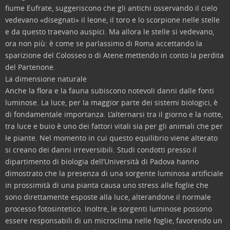
fiume Eufrate, suggeriscono che gli antichi osservando il cielo
vedevano «disegnati» il leone, il toro e lo scorpione nelle stelle
e da questo traevano auspici. Ma allora le stelle si vedevano,
ora non più: è come se parlassimo di Roma accettando la
sparizione del Colosseo o di Atene mettendo in conto la perdita
del Partenone.
La dimensione naturale
Anche la flora e la fauna subiscono notevoli danni dalle fonti
luminose. La luce, per la maggior parte dei sistemi biologici, è
di fondamentale importanza. L’alternarsi tra il giorno e la notte,
tra luce e buio è uno dei fattori vitali sia per gli animali che per
le piante. Nel momento in cui questo equilibrio viene alterato
si creano dei danni irreversibili. Studi condotti presso il
dipartimento di biologia dell’Università di Padova hanno
dimostrato che la presenza di una sorgente luminosa artificiale
in prossimità di una pianta causa uno stress alle foglie che
sono direttamente esposte alla luce, alterandone il normale
processo fotosintetico. Inoltre, le sorgenti luminose possono
essere responsabili di un microclima nelle foglie, favorendo un