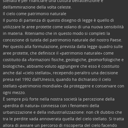
stellato e per rilanciare una cultura dell’attenzione e
dell’ammirazione della volta celeste.
Il cielo come patrimonio naturale
Il punto di partenza di questo disegno di legge è quello di
utilizzare le aree protette come volano di una nuova sensibilità
in materia. Riteniamo che in questo modo si completi la
concezione di tutela del patrimonio naturale del nostro Paese.
Per questo alla formulazione, prevista dalla legge quadro sulle
aree protette, che definisce il «patrimonio naturale» come
costituito da «formazioni fisiche, geologiche, geomorfologiche e
biologiche», abbiamo voluto aggiungere che esso è costituito
anche dal «cielo stellato», recependo peraltro una decisione
presa nel 1992 dall’Unesco, quando ha dichiarato il cielo
stellato «patrimonio mondiale» da proteggere e conservare con
ogni mezzo.
È sempre più forte nella nostra società la percezione della
«perdita di natura» connessa con i fenomeni della
urbanizzazione e della industrializzazione: non c’è dubbio che
tra le perdite vada annoverata quella del cielo stellato. Si tratta
allora di avviare un percorso di riscoperta del cielo facendo