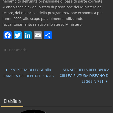
nell’ambito dell’unità previsionale di base di parte corrente
«Fondo speciale» dello stato di previsione del Ministero del
tesoro, del bilancio e della programmazione economica per
l’anno 2000, allo scopo parzialmente utilizzando
l’accantonamento relativo allo stesso Ministero.
F
T
Li
E
C
a
w
n
m
o
c
itt
k
ai
n
.
Bookmark
e
er
e
l
di
b
dI
vi
PROPOSTA DI LEGGE alla
SENATO DELLA REPUBBLICA
o
n
di
XIII LEGISLATURA DISEGNO DI
CAMERA DEI DEPUTATI n.4515
o
LEGGE N 751
k
CieloBuio