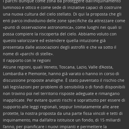
I parchi dunque come zona da proteggere dall’inquinamento
luminoso e ottico e come sede di iniziative capaci di costruire
una nuova cultura del cielo stellato. Di qui la proposta che gli
enti parco individuino delle zone specifiche da attrezzare come
«punti di osservazione astronomica», come luoghi nei quali si
possa compiere la riscoperta del cielo. Abbiamo voluto con
questo valorizzare ed estendere quella intuizione già
presentata dalle associazioni degli astrofili e che va sotto il
nome di «parchi di stelle».
Il rapporto con le regioni
Alcune regioni, quali Veneto, Toscana, Lazio, Valle d’Aosta,
Lombardia e Piemonte, hanno già varato o hanno in corso di
discussione proposte analoghe. È stato paventato il rischio che
tali legislazioni per problemi di sensibilità o di fondi disponibili
non trovino poi nel territorio risposte adeguate e rimangano
inapplicate. Per evitare questi rischi e soprattutto per essere di
supporto alle leggi regionali, seppur limitatamente alle aree
protette, la nostra proposta da una parte fissa vincoli e tetti di
inquinamento, ma dall’altra istituisce un fondo, di 15 miliardi
l’anno, per pianificare i nuovi impianti e permettere la