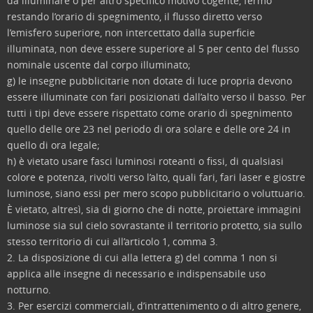
da illuminare o per altro specifico motivo cogente, fermo
restando l’orario di spegnimento, il flusso diretto verso
l’emisfero superiore, non intercettato dalla superficie
illuminata, non deve essere superiore al 5 per cento del flusso
nominale uscente dal corpo illuminato;
g) le insegne pubblicitarie non dotate di luce propria devono
essere illuminate con fari posizionati dall’alto verso il basso. Per
tutti i tipi deve essere rispettato come orario di spegnimento
quello delle ore 23 nel periodo di ora solare e delle ore 24 in
quello di ora legale;
h) è vietato usare fasci luminosi roteanti o fissi, di qualsiasi
colore e potenza, rivolti verso l’alto, quali fari, fari laser e giostre
luminose, siano essi per mero scopo pubblicitario o voluttuario.
È vietato, altresì, sia di giorno che di notte, proiettare immagini
luminose sia sul cielo sovrastante il territorio protetto, sia sullo
stesso territorio di cui all’articolo 1, comma 3.
2. La disposizione di cui alla lettera g) del comma 1 non si
applica alle insegne di necessario e indispensabile uso
notturno.
3. Per esercizi commerciali, d’intrattenimento o di altro genere,