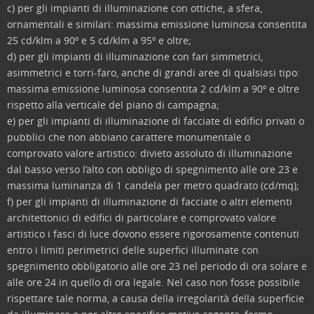
c) per gli impianti di illuminazione con ottiche, a sfera,
ornamentali e similari: massima emissione luminosa consentita
25 cd/klm a 90º e 5 cd/klm a 95º e oltre;
d) per gli impianti di illuminazione con fari simmetrici,
asimmetrici e torri-faro, anche di grandi aree di qualsiasi tipo:
massima emissione luminosa consentita 2 cd/klm a 90º e oltre
rispetto alla verticale del piano di campagna;
e) per gli impianti di illuminazione di facciate di edifici privati o
pubblici che non abbiano carattere monumentale o
comprovato valore artistico: divieto assoluto di illuminazione
dal basso verso l’alto con obbligo di spegnimento alle ore 23 e
massima luminanza di 1 candela per metro quadrato (cd/mq);
f) per gli impianti di illuminazione di facciate o altri elementi
architettonici di edifici di particolare e comprovato valore
artistico i fasci di luce dovono essere rigorosamente contenuti
entro i limiti perimetrici delle superfici illuminate con
spegnimento obbligatorio alle ore 23 nel periodo di ora solare e
alle ore 24 in quello di ora legale. Nel caso non fosse possibile
rispettare tale norma, a causa della irregolarità della superficie