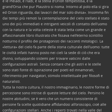
e le Pleiadi, e l’Iadi, e la stella d’Orion tempestosa, e la
grand’Orsa che pur Plaustro si noma. Intorno al polo ella si gira
ed Orion riguarda, dai lavacri del mar solo divisa». Insomma fin
dai tempi più remoti la contemplazione del cielo stellato è stato
uno dei più immediati e intriganti veicoli di contatto dell’uomo
con la natura e la volta celeste è stata letta come un grande e
affascinanate libro illustrato che fissava nell’eterno scintillio
notturno il profilo dei protagonisti dei racconti mitologici. La
«lettura» del cielo fa parte della storia culturale dell’uomo: tutte
le civiltà infatti hanno posto nei cieli la sede di ciò che era
divino, sviluppando sistemi per trovare vaticini dalle
configurazioni astrali. Senza contare che gli astri e le stelle
sono stati fonte di ispirazione per poeti ed innamorati,
riferimento per navigatori, stimolo intellettuale per filosofi e
naturalisti.
Tutta la nostra cultura, il nostro immaginario, le nostre forme di
percezione sono intrise di queste letture del cielo. Persino le
nostre abitudini, se è vero che un numero consistente di
persone fa scelte quotidiane affidandosi all’oroscopo, cioè alle
configurazioni stellari. Anche i reperti trovati nella valle del