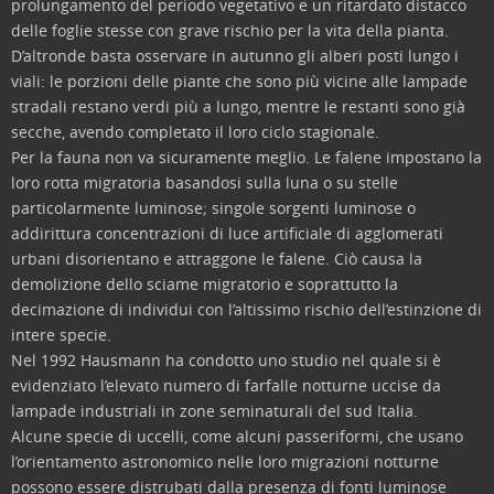
prolungamento del periodo vegetativo e un ritardato distacco
delle foglie stesse con grave rischio per la vita della pianta.
D’altronde basta osservare in autunno gli alberi posti lungo i
viali: le porzioni delle piante che sono più vicine alle lampade
stradali restano verdi più a lungo, mentre le restanti sono già
secche, avendo completato il loro ciclo stagionale.
Per la fauna non va sicuramente meglio. Le falene impostano la
loro rotta migratoria basandosi sulla luna o su stelle
particolarmente luminose; singole sorgenti luminose o
addirittura concentrazioni di luce artificiale di agglomerati
urbani disorientano e attraggone le falene. Ciò causa la
demolizione dello sciame migratorio e soprattutto la
decimazione di individui con l’altissimo rischio dell’estinzione di
intere specie.
Nel 1992 Hausmann ha condotto uno studio nel quale si è
evidenziato l’elevato numero di farfalle notturne uccise da
lampade industriali in zone seminaturali del sud Italia.
Alcune specie di uccelli, come alcuni passeriformi, che usano
l’orientamento astronomico nelle loro migrazioni notturne
possono essere distrubati dalla presenza di fonti luminose