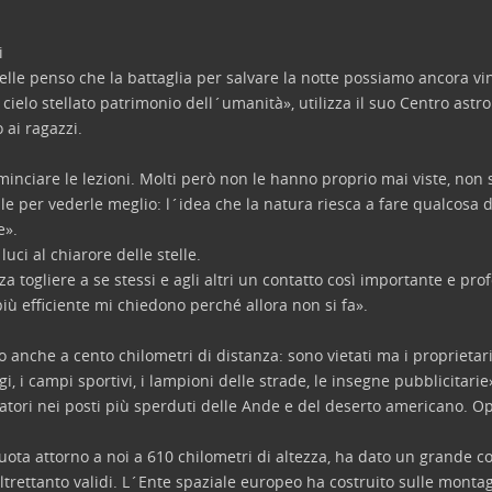
i
le penso che la battaglia per salvare la notte possiamo ancora vi
l cielo stellato patrimonio dell´umanità», utilizza il suo Centro ast
 ai ragazzi.
nciare le lezioni. Molti però non le hanno proprio mai viste, non
e per vederle meglio: l´idea che la natura riesca a fare qualcosa d
e».
uci al chiarore delle stelle.
a togliere a se stessi e agli altri un contatto così importante e pr
ù efficiente mi chiedono perché allora non si fa».
ono anche a cento chilometri di distanza: sono vietati ma i propriet
, i campi sportivi, i lampioni delle strade, le insegne pubblicitarie
oratori nei posti più sperduti delle Ande e del deserto americano. 
ruota attorno a noi a 610 chilometri di altezza, ha dato un grande co
altrettanto validi. L´Ente spaziale europeo ha costruito sulle monta