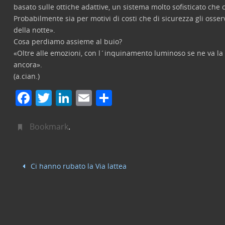
basato sulle ottiche adattive, un sistema molto sofisticato che 
Probabilmente sia per motivi di costi che di sicurezza gli osser
della notte».
Cosa perdiamo assieme al buio?
«Oltre alle emozioni, con l´inquinamento luminoso se ne va la
ancora».
(a.cian.)
F
T
Li
E
C
a
w
n
m
o
c
itt
k
ai
n
Bookmark
.
e
er
e
l
di
b
dI
vi
Ci hanno rubato la Via lattea
o
n
di
o
k