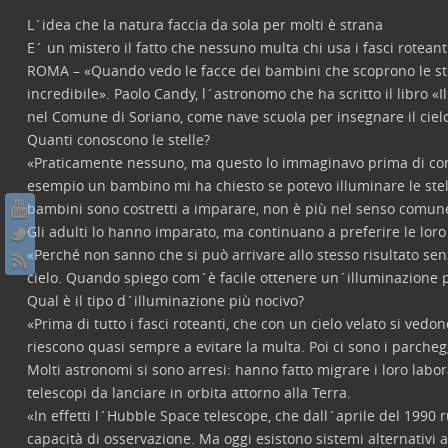
L´idea che la natura faccia da sola per molti è strana
E´ un mistero il fatto che nessuno multa chi usa i fasci roteant
ROMA – «Quando vedo le facce dei bambini che scoprono le stel
incredibile». Paolo Candy, l´astronomo che ha scritto il libro «I
nel Comune di Soriano, come nave scuola per insegnare il cielo
Quanti conoscono le stelle?
«Praticamente nessuno, ma questo lo immaginavo prima di comi
esempio un bambino mi ha chiesto se potevo illuminare le stell
bambini sono costretti a imparare, non è più nel senso comun
Gli adulti lo hanno imparato, ma continuano a preferire le loro l
«Perché non sanno che si può arrivare allo stesso risultato senz
cielo. Quando spiego com´è facile ottenere un´illuminazione pi
Qual è il tipo d´illuminazione più nocivo?
«Prima di tutto i fasci roteanti, che con un cielo velato si ved
riescono quasi sempre a evitare la multa. Poi ci sono i parcheggi
Molti astronomi si sono arresi: hanno fatto migrare i loro lab
telescopi da lanciare in orbita attorno alla Terra.
«In effetti l´Hubble Space telescope, che dall´aprile del 1990 
capacità di osservazione. Ma oggi esistono sistemi alternativi 