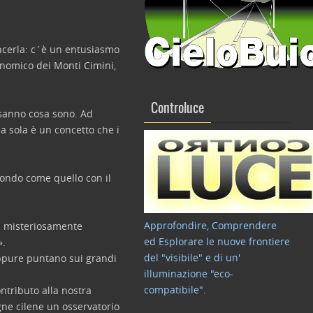
ncerla: c´è un entusiasmo
ronomico dei Monti Cimini,
Controluce
 sanno cosa sono. Ad
a sola è un concetto che i
ofondo come quello con il
Approfondire, Comprendere
ari misteriosamente
ed Esplorare le nuove frontiere
».
del "visibile" e di un'
Oppure puntano sui grandi
illuminazione "eco-
compatibile"
.
ntributo alla nostra
gne cilene un osservatorio