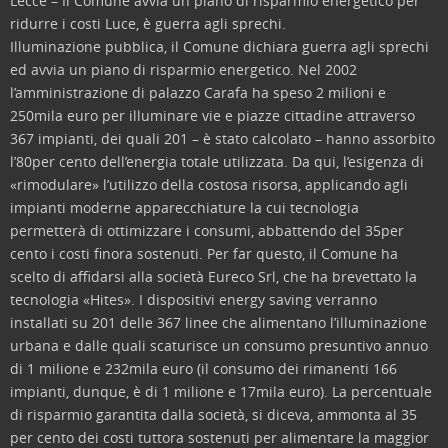
Lecce – Il Comune avvia un piano di risparmio energetico per
ridurre i costi Luce, è guerra agli sprechi.
Illuminazione pubblica, il Comune dichiara guerra agli sprechi
ed avvia un piano di risparmio energetico. Nel 2002
l’amministrazione di palazzo Carafa ha speso 2 milioni e
250mila euro per illuminare vie e piazze cittadine attraverso
367 impianti, dei quali 201 – è stato calcolato – hanno assorbito
l’80per cento dell’energia totale utilizzata. Da qui, l’esigenza di
«rimodulare» l’utilizzo della costosa risorsa, applicando agli
impianti moderne apparecchiature la cui tecnologia
permetterà di ottimizzare i consumi, abbattendo del 35per
cento i costi finora sostenuti. Per far questo, il Comune ha
scelto di affidarsi alla società Eureco Srl, che ha brevettato la
tecnologia «Hites». I dispositivi energy saving verranno
installati su 201 delle 367 linee che alimentano l’illuminazione
urbana e dalle quali scaturisce un consumo presuntivo annuo
di 1 milione e 232mila euro (il consumo dei rimanenti 166
impianti, dunque, è di 1 milione e 17mila euro). La percentuale
di risparmio garantita dalla società, si diceva, ammonta al 35
per cento dei costi tuttora sostenuti per alimentare la maggior