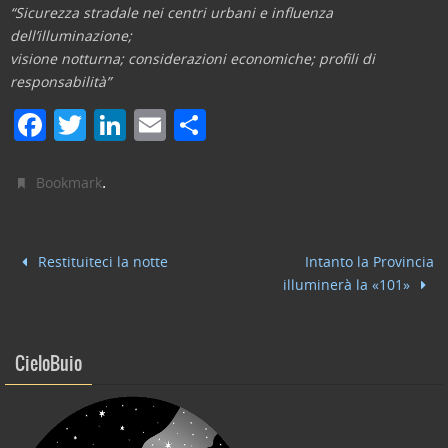
“Sicurezza stradale nei centri urbani e influenza
dell’illuminazione;
visione notturna; considerazioni economiche; profili di
responsabilità”
F
T
Li
E
C
a
w
n
m
o
c
itt
k
ai
n
.
Bookmark
e
er
e
l
di
b
dI
vi
Restituiteci la notte
Intanto la Provincia
o
n
di
illuminerà la «101»
o
k
CieloBuio