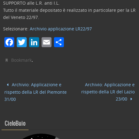
SUPPORTO alle L.R. anti I.L.
Tutto il materiale depositato è realizzato in particolare per la LR
del Veneto 22/97.
Selezionare:
Archivio applicazione LR22/97
F
T
Li
E
C
a
w
n
m
o
c
itt
k
ai
n
.
Bookmark
e
er
e
l
di
b
dI
vi
Archivio: Applicazione e
Archivio: Applicazione e
o
n
di
rispetto della LR del Lazio
rispetto della LR del Piemonte
o
23/00
31/00
k
CieloBuio