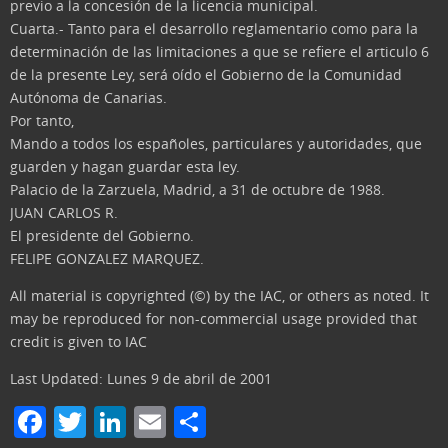
previo a la concesión de la licencia municipal.
Cuarta.- Tanto para el desarrollo reglamentario como para la
determinación de las limitaciones a que se refiere el articulo 6
de la presente Ley, será oído el Gobierno de la Comunidad
Autónoma de Canarias.
Por tanto,
Mando a todos los españoles, particulares y autoridades, que
guarden y hagan guardar esta ley.
Palacio de la Zarzuela, Madrid, a 31 de octubre de 1988.
JUAN CARLOS R.
El presidente del Gobierno.
FELIPE GONZALEZ MARQUEZ.
All material is copyrighted (©) by the IAC, or others as noted. It
may be reproduced for non-commercial usage provided that
credit is given to IAC
Last Updated: Lunes 9 de abril de 2001
F
T
Li
E
C