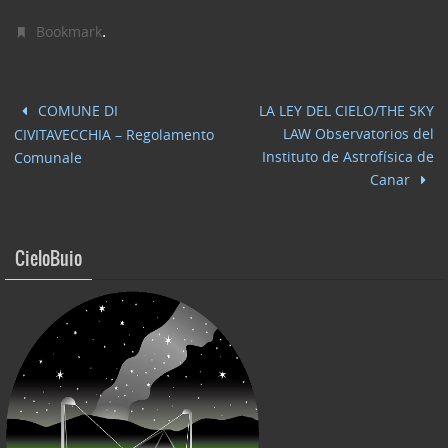
a
w
n
m
o
c
itt
k
ai
n
.
Bookmark
e
er
e
l
di
b
dI
vi
COMUNE DI
LA LEY DEL CIELO/THE SKY
o
n
di
LAW Observatorios del
CIVITAVECCHIA – Regolamento
o
Instituto de Astrofísica de
Comunale
Canar
k
CieloBuio