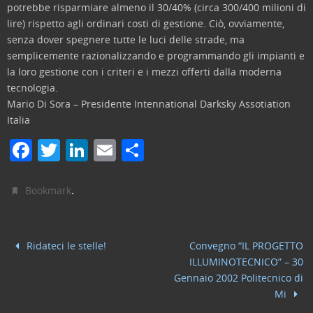
potrebbe risparmiare almeno il 30/40% (circa 300/400 milioni di
lire) rispetto agli ordinari costi di gestione. Ciò, ovviamente,
senza dover spegnere tutte le luci delle strade, ma
semplicemente razionalizzando e programmando gli impianti e
la loro gestione con i criteri e i mezzi offerti dalla moderna
tecnologia.
Mario Di Sora – Presidente Intennational Darksky Assotiation
Italia
F
T
Li
E
C
a
w
n
m
o
c
itt
k
ai
n
.
Bookmark
e
er
e
l
di
b
dI
vi
Ridateci le stelle!
Convegno “IL PROGETTO
o
n
di
ILLUMINOTECNICO” – 30
o
Gennaio 2002 Politecnico di
Mi
k