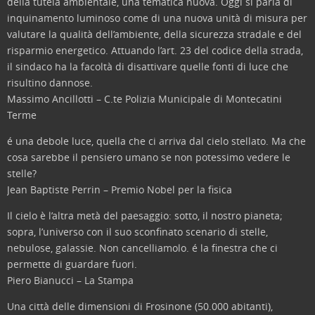
della tutela ambientale, una tematica nuova. Oggi si parla di
inquinamento luminoso come di una nuova unità di misura per
valutare la qualità dell’ambiente, della sicurezza stradale e del
risparmio energetico. Attuando l’art. 23 del codice della strada,
il sindaco ha la facoltà di disattivare quelle fonti di luce che
risultino dannose.
Massimo Ancillotti – C.te Polizia Municipale di Montecatini
Terme
é una debole luce, quella che ci arriva dal cielo stellato. Ma che
cosa sarebbe il pensiero umano se non potessimo vedere le
stelle?
Jean Baptiste Perrin – Premio Nobel per la fisica
Il cielo è l’altra metà del paesaggio: sotto, il nostro pianeta;
sopra, l’universo con il suo sconfinato scenario di stelle,
nebulose, galassie. Non cancelliamolo. é la finestra che ci
permette di guardare fuori.
Piero Bianucci – La Stampa
Una città delle dimensioni di Frosinone (50.000 abitanti),