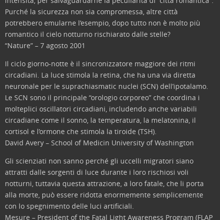
intensità, per salvaguardarne la peculiarità di “città romantica”.
Purché la sicurezza non sia compromessa, altre città
potrebbero emularne l’esempio, dopo tutto non è molto più
romantico il cielo notturno rischiarato dalle stelle?
“Nature” – 7 agosto 2001
Il ciclo giorno-notte è il sincronizzatore maggiore dei ritmi
circadiani. La luce stimola la retina, che ha una via diretta
neuronale per le suprachiasmatic nuclei (SCN) dell’ipotalamo.
Le SCN sono il principale “orologio corporeo” che coordina i
molteplici oscillatori circadiani, includendo anche variabili
circadiane come il sonno, la temperatura, la melatonina, il
cortisol e l’ormone che stimola la tiroide (TSH).
David Avery – School of Medicin University of Washington
Gli scienziati non sanno perché gli uccelli migratori siano
attratti dalle sorgenti di luce durante i loro rischiosi voli
notturni, tuttavia questa attrazione, a loro fatale, che li porta
alla morte, può essere ridotta enormemente semplicemente
con lo spegnimento delle luci artificiali.
Mesure – President of the Fatal Light Awareness Program (FLAP