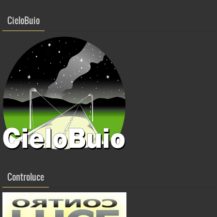
k
CieloBuio
Controluce