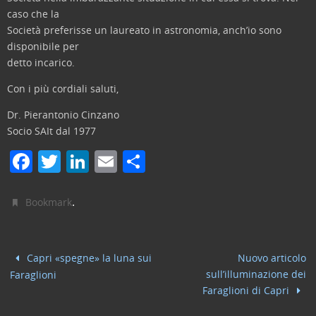
caso che la
Società preferisse un laureato in astronomia, anch’io sono
disponibile per
detto incarico.
Con i più cordiali saluti,
Dr. Pierantonio Cinzano
Socio SAIt dal 1977
F
T
Li
E
C
a
w
n
m
o
c
itt
k
ai
n
.
Bookmark
e
er
e
l
di
b
dI
vi
Capri «spegne» la luna sui
Nuovo articolo
o
n
di
sull’illuminazione dei
Faraglioni
o
Faraglioni di Capri