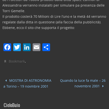
Alessandria verranno instalalti per simulare pa presenza delle
Torri Gemelle.
Il prodotto costerà 70 Milioni di Lire l’uno e la metà 44 verranno
regalate dalla ditta in questione (alla faccia della pubblicità).
Ebbene, ecco il sito che supporta il progetto:
F
T
Li
E
C
a
w
n
m
o
c
itt
k
ai
n
.
Bookmark
e
er
e
l
di
b
dI
vi
MOSTRA DI ASTRONOMIA
Quando la luce fa male – 26
o
n
di
novembre 2001
a Torino – 19 novmbre 2001
o
k
CieloBuio