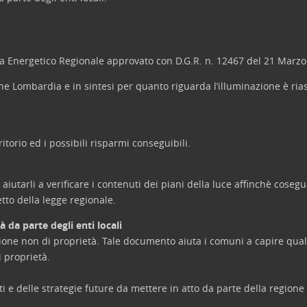
ma Energetico Regionale approvato con D.G.R. n. 12467 del 21 Marzo
one Lombardia e in sintesi per quanto riguarda l’illuminazione è r
ritorio ed i possibili risparmi conseguibili.
arli a verificare i contenuti dei piani della luce affinchè coseguan
etto della legge regionale.
 da parte degli enti locali
zione non di proprietà. Tale documento aiuta i comuni a capire qual
i proprietà.
 e delle strategie future da mettere in atto da parte della regione e