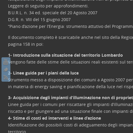
Leggere di seguito per approfondimenti.
B.U.R.L. n. 34 ed. speciale del 20 Agosto 2007
D.G.R. n. VIII del 15 giugno 2007
“Piano d’azione per l’Energia: strumento attutivo del Program
Il documento completo è scaricabile anche nel sito della Regi
pagina 158 in poi:
1- Introduzione sulla situazione del territorio Lombardo
Vengono fatte delle stime delle situazioni reali esistenti sul ter
2- Linee guida per i piani della luce
Strumento messo a disposizione dei comuni a Agosto 2007 per aiut
in materia di energy saving e pianificazione della luce nel risp
3- Acquisizione degli impianti d’illuminazione non di proprietà
Linee guida per i comuni per riscattare gli impianti d’illumina
riscatto e per giungere ad una situazione finale con impianti d
4- Stime di costi ed interventi e linee d’azione
Identificazione dei possibili costi di adeguamento degli impianti
territorio.