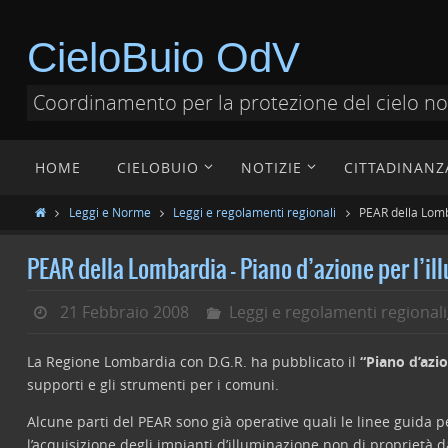
CieloBuio OdV
Coordinamento per la protezione del cielo n
HOME
CIELOBUIO
NOTIZIE
CITTADINANZ
Leggi e Norme
Leggi e regolamenti regionali
PEAR della Lomb
PEAR della Lombardia – Piano d’azione per l’i
21 Febbraio 2008
Leggi e regolamenti regionali
La Regione Lombardia con D.G.R. ha pubblicato il
“Piano d’azio
supporti e gli strumenti per i comuni.
Alcune parti del PEAR sono già operative quali le linee guida pe
l’acquisizione degli impianti d’illuminazione non di proprietà da