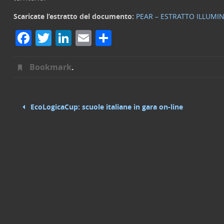
Scaricate l’estratto del documento:
PEAR – ESTRATTO ILLUMIN
F
T
Li
E
C
a
w
n
m
o
c
it
k
ai
n
Bookmark
.
e
t
e
l
di
b
e
dI
vi
EcoLogicaCup: scuole italiane in gara on-line
o
r
n
di
o
k