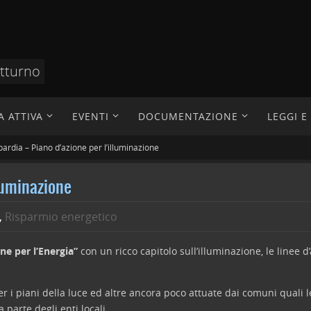
otturno
A ATTIVA
EVENTI
DOCUMENTAZIONE
LEGGI 
ardia – Piano d’azione per l’illuminazione
lluminazione
,
Risparmio energetico
ne per l’Energia”
con un ricco capitolo sull’illuminazione, le linee d’
r i piani della luce ed altre ancora poco attuate dai comuni quali l
 parte degli enti locali.