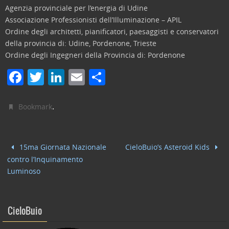
Agenzia provinciale per l’energia di Udine
Associazione Professionisti dell’Illuminazione – APIL
Ordine degli architetti, pianificatori, paesaggisti e conservatori
della provincia di: Udine, Pordenone, Trieste
Ordine degli Ingegneri della Provincia di: Pordenone
F
T
Li
E
C
a
w
n
m
o
c
itt
k
ai
n
.
Bookmark
e
er
e
l
di
b
dI
vi
15ma Giornata Nazionale
CieloBuio’s Asteroid Kids
o
n
di
contro l’Inquinamento
o
Luminoso
k
CieloBuio