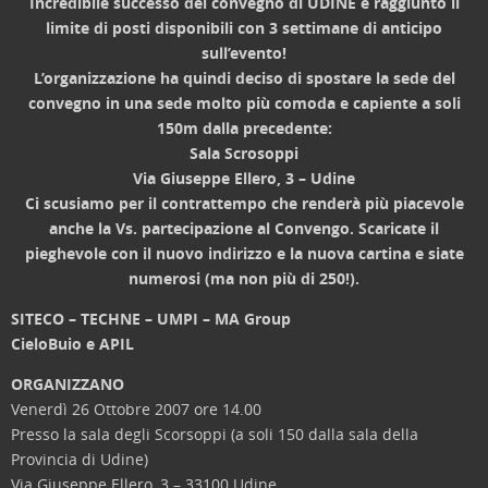
Incredibile successo del convegno di UDINE e raggiunto il
limite di posti disponibili con 3 settimane di anticipo
sull’evento!
L’organizzazione ha quindi deciso di spostare la sede del
convegno in una sede molto più comoda e capiente a soli
150m dalla precedente:
Sala Scrosoppi
Via Giuseppe Ellero, 3 – Udine
Ci scusiamo per il contrattempo che renderà più piacevole
anche la Vs. partecipazione al Convengo. Scaricate il
pieghevole con il nuovo indirizzo e la nuova cartina e siate
numerosi (ma non più di 250!).
SITECO – TECHNE – UMPI – MA Group
CieloBuio e APIL
ORGANIZZANO
Venerdì 26 Ottobre 2007 ore 14.00
Presso la sala degli Scorsoppi (a soli 150 dalla sala della
Provincia di Udine)
Via Giuseppe Ellero, 3 – 33100 Udine