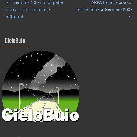
Trentino: 30 anni di palle
ARPA Lazio: Corso di
o
n
di
formazione a Gennaio 2007
ed ora … arriva la luce
o
indiretta!
k
CieloBuio