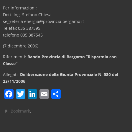
Per informazioni:
Dott. Ing. Stefano Chiesa
segreteria.energia@provincia.bergamo.it
Telefax 035 387595
telefono 035 387545
(7 dicembre 2006)
Riferimenti:
Bando Provincia di Bergamo “Risparmia con
Classe”
Allegati:
Deliberazione della Giunta Provinciale N. 580 del
23/11/2006
F
T
Li
E
C
a
w
n
m
o
c
itt
k
ai
n
.
Bookmark
e
er
e
l
di
b
dI
vi