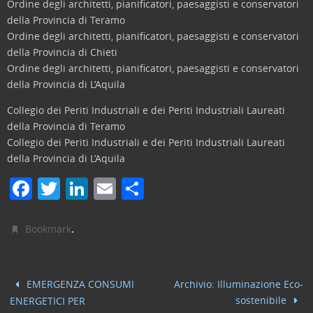
Ordine degli architetti, pianificatori, paesaggisti e conservatori
della Provincia di Teramo
Ordine degli architetti, pianificatori, paesaggisti e conservatori
della Provincia di Chieti
Ordine degli architetti, pianificatori, paesaggisti e conservatori
della Provincia di L’Aquila
Collegio dei Periti Industriali e dei Periti Industriali Laureati
della Provincia di Teramo
Collegio dei Periti Industriali e dei Periti Industriali Laureati
della Provincia di L’Aquila
F
T
Li
E
C
a
w
n
m
o
c
itt
k
ai
n
.
Bookmark
e
er
e
l
di
b
dI
vi
EMERGENZA CONSUMI
Archivio: Illuminazione Eco-
o
n
di
sostenibile
ENERGETICI PER