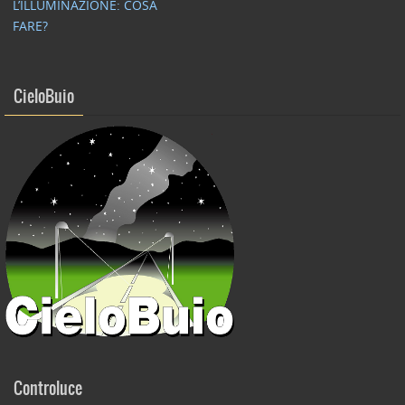
o
L’ILLUMINAZIONE: COSA
FARE?
k
CieloBuio
Controluce